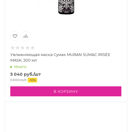
Увлажняющая маска Сумак MURAN SUMAC IRISÈE
MASK, 200 мл
Много
5 040
руб.
/шт
5 600
руб.
-
10
%
В КОРЗИНУ