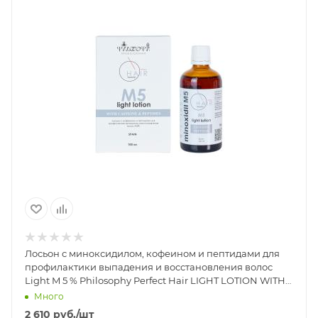
Лосьон с миноксидилом, кофеином и пептидами для
профилактики выпадения и восстановления волос
Light M 5 % Philosophy Perfect Hair LIGHT LOTION WITH
CAFFEINE & PEPTIDES M5%, 100 мл
Много
2 610
руб.
/шт