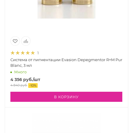
1
Система от пигментации Evasion Depegmentor R+M Pur
Blanc, 3 мл
Много
4 356
руб.
/шт
4 840
руб.
-
10
%
В КОРЗИНУ