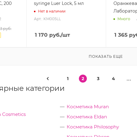
, 200
syringe Luer Lock, 5 мл
Оранжева
Лаборато
Нет в наличии
2
Арт.: KM005LL
Много
93
руб.
1 170
руб.
/шт
1 365
руб
ПОКАЗАТЬ ЕЩЕ
1
2
3
4
ярные категории
Косметика Muran
 Cosmetics
Косметика Eldan
Косметика Philosophy
Косметика Dikson