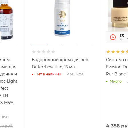
59
13
сек
дн
Водородный крем для век
Система о
ами для
Dr.Kozhevatkin, 15 мл.
Evasion D
дения и
Pur Blanc,
Арт.: 4250
Нет в наличии
ос Light
Много
fect
WITH
ES M5%,
001561
4 356
ру
900
руб.