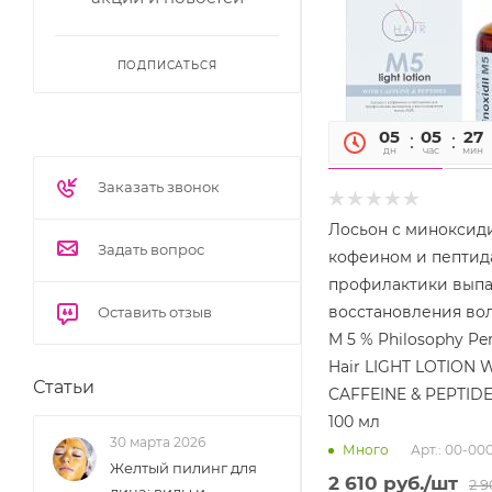
ПОДПИСАТЬСЯ
05
05
26
дн
час
мин
Заказать звонок
Лосьон с миноксидилом,
Задать вопрос
кофеином и пептид
профилактики выпа
восстановления вол
Оставить отзыв
M 5 % Philosophy Per
Hair LIGHT LOTION 
Статьи
CAFFEINE & PEPTID
100 мл
30 марта 2026
Арт.: 00-00
Много
Желтый пилинг для
2 610
руб.
/шт
2 
лица: виды и