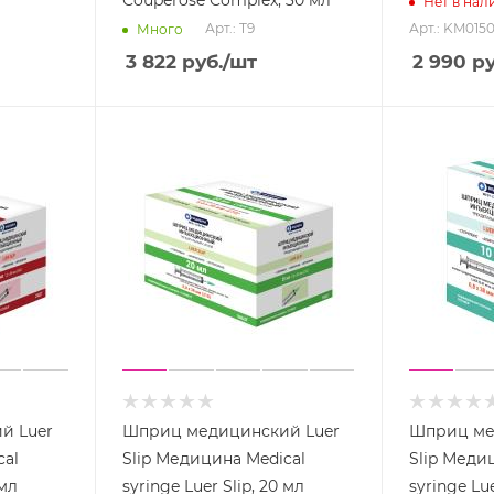
Couperose Complex, 30 мл
Нет в нал
Арт.: T9
Арт.: KM015
Много
3 822
руб.
/шт
2 990
ру
й Luer
Шприц медицинский Luer
Шприц ме
cal
Slip Медицина Medical
Slip Меди
 мл
syringe Luer Slip, 20 мл
syringe Lue