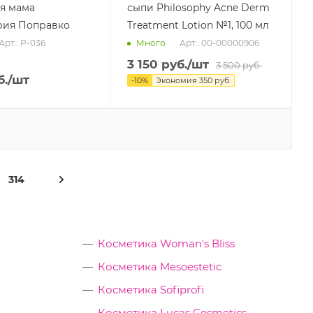
я мама
сыпи Philosophy Acne Derm
рия Поправко
Treatment Lotion №1, 100 мл
Арт.: P-036
Арт.: 00-00000906
Много
3 150
руб.
/шт
3 500
руб.
.
/шт
-
10
%
Экономия
350
руб.
314
Косметика Woman's Bliss
Косметика Mesoestetic
Косметика Sofiprofi
Косметика Lucas Cosmetics