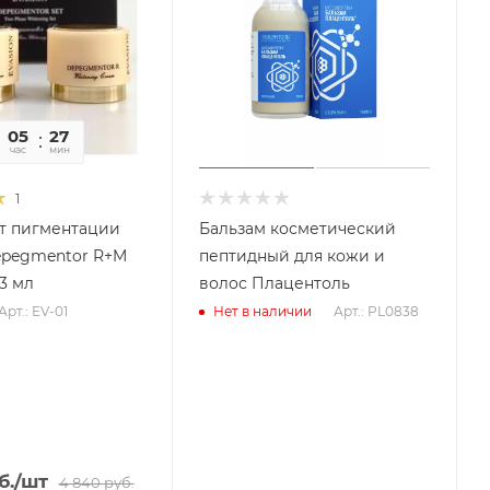
05
26
59
час
мин
сек
1
т пигментации
Бальзам косметический
epegmentor R+M
пептидный для кожи и
 3 мл
волос Плацентоль
Арт.: EV-01
Арт.: PL0838
Нет в наличии
б.
/шт
4 840
руб.