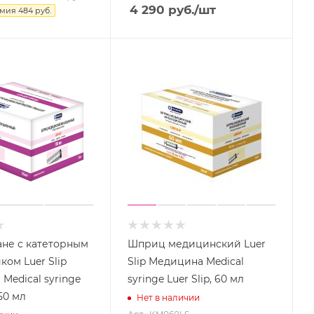
4 290
руб.
/шт
омия
484
руб.
не с катеторным
Шприц медицинский Luer
ком Luer Slip
Slip Медицина Medical
Medical syringe
syringe Luer Slip, 60 мл
150 мл
Нет в наличии