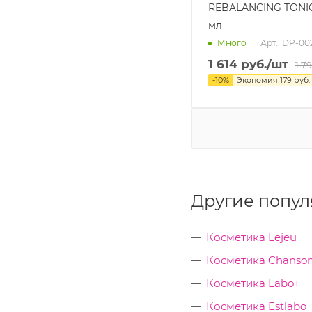
REBALANCING TONIC
мл
Арт.: DP-00
Много
1 614
руб.
/шт
1 7
-
10
%
Экономия
179
руб.
Другие попул
Косметика Lejeu
Косметика Chanson
Косметика Labo+
Косметика Estlabo