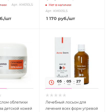
Арт.: KM010LS
ичии
Нет в наличии
Арт.: KM005LS
б.
/шт
1 170
руб.
/шт
05
05
26
59
дн
час
мин
сек
слом облепихи
Лечебный лосьон для
 за детской кожей
лечения всех форм угревой