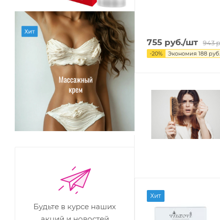
755
руб.
/шт
943
р
-
20
%
Экономия
188
руб.
Хит
Будьте в курсе наших
акций и новостей