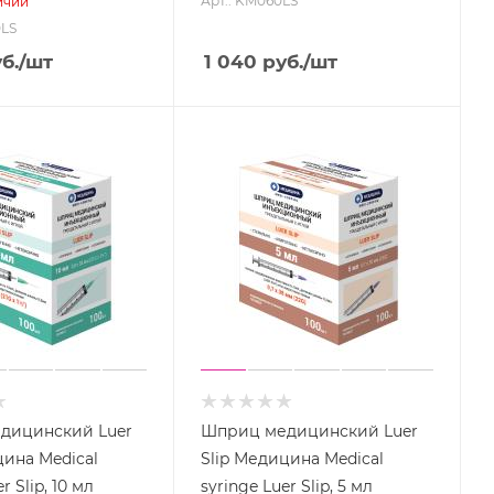
Арт.: KM060LS
ичии
0LS
б.
/шт
1 040
руб.
/шт
дицинский Luer
Шприц медицинский Luer
цина Medical
Slip Медицина Medical
r Slip, 10 мл
syringe Luer Slip, 5 мл