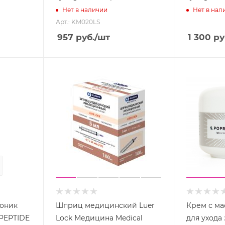
Нет в наличии
Нет в нал
Арт.: KM020LS
957
руб.
/шт
1 300
ру
59
сек
оник
Шприц медицинский Luer
Крем с ма
-PEPTIDE
Lock Медицина Medical
для ухода