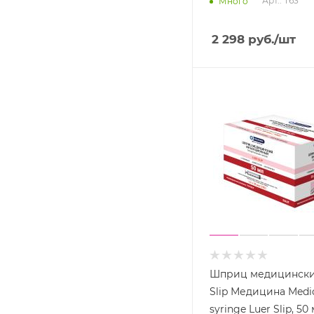
Арт.: T63
Много
2 298
руб.
/шт
Шприц медицински
Slip Медицина Medi
syringe Luer Slip, 50