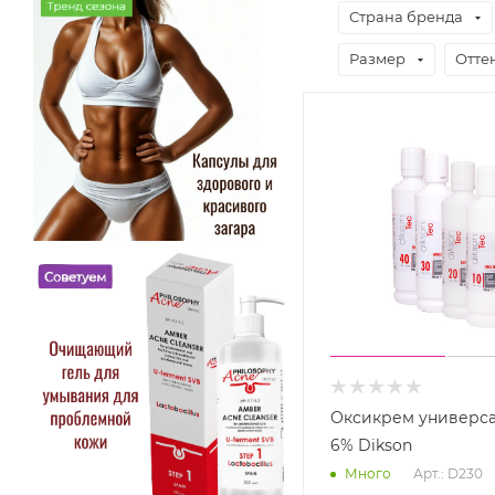
Страна бренда
Размер
Отте
Оксикрем универс
6% Dikson
Арт.: D230
Много