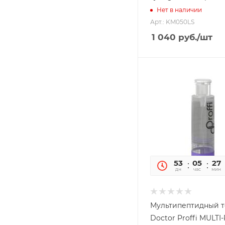
Нет в наличии
Арт.: KM050LS
1 040
руб.
/шт
53
05
26
дн
час
мин
Мультипептидный т
Doctor Proffi MULTI