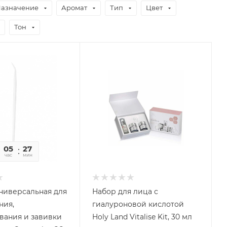
азначение
Аромат
Тип
Цвет
Тон
05
26
59
час
мин
сек
ниверсальная для
Набор для лица с
ния,
гиалуроновой кислотой
вания и завивки
Holy Land Vitalise Kit, 30 мл