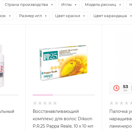
Страна производства
Иглы
Модель ресниц
Н
нок
Размер игл
Цвет краски
Цвет карандаша
53
дн
альный
Восстанавливающий
Палочка у
комплекс для волос Dikson
наращива
P.R.25 Pappa Reale, 10 х 10 мл
ламиниро