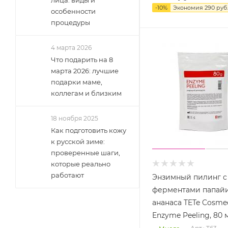
-
10
%
Экономия
290
руб.
особенности
процедуры
4 марта 2026
Что подарить на 8
марта 2026: лучшие
подарки маме,
коллегам и близким
18 ноября 2025
Как подготовить кожу
к русской зиме:
проверенные шаги,
которые реально
работают
Энзимный пилинг с
ферментами папай
ананаса TETe Cosmec
Enzyme Peeling, 80 