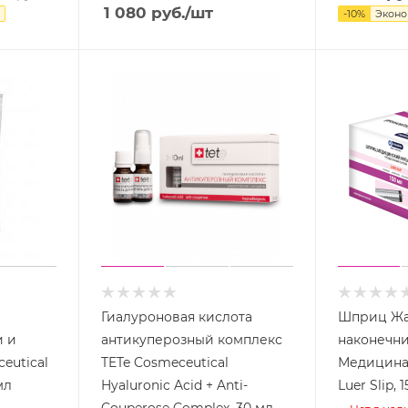
1 080
руб.
/шт
-
10
%
Экон
Гиалуроновая кислота
Шприц Жа
и и
антикуперозный комплекс
наконечни
eutical
TETe Cosmeceutical
Медицина 
мл
Hyaluronic Acid + Anti-
Luer Slip, 