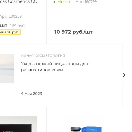
cas Cosmetics CC
Арт.: 160799
Много
Арт.: L00258
/шт
169
руб.
10 972
руб.
/шт
омия
26
руб.
УМНАЯ КОСМЕТОЛОГИЯ
Уход за кожей лица: этапы для
разных типов кожи
4 мая 2023