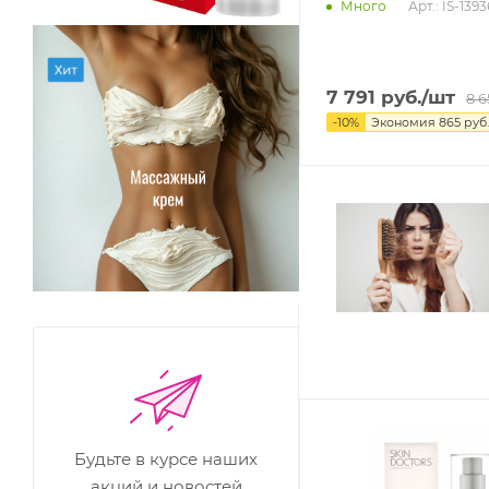
Арт.: IS-1393
Много
7 791
руб.
/шт
8 6
-
10
%
Экономия
865
руб.
Будьте в курсе наших
акций и новостей