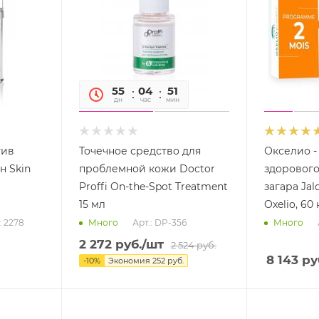
55
04
51
31
дн
час
мин
сек
тив
Точечное средство для
Окселио -
 Skin
проблемной кожи Doctor
здорового
Proffi On-the-Spot Treatment
загара Jal
15 мл
Oxelio, 60
: 2278
Арт.: DP-356
Много
Много
2 272
руб.
/шт
2 524
руб.
8 143
ру
-
10
%
Экономия
252
руб.