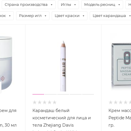
Страна производства
Иглы
Модель ресниц
Н
нок
Размер игл
Цвет краски
Цвет карандаша
31
сек
рем для
Карандаш белый
Крем мас
косметический для лица и
Peptide Ma
m, 30 мл
тела Zhejiang Davis
гр.