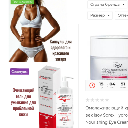
Страна бренда
Размер
Отте
15
04
51
дн
час
мин
Омолаживающий к
век Isov Sorex Hydro
Nourishing Eye Crea