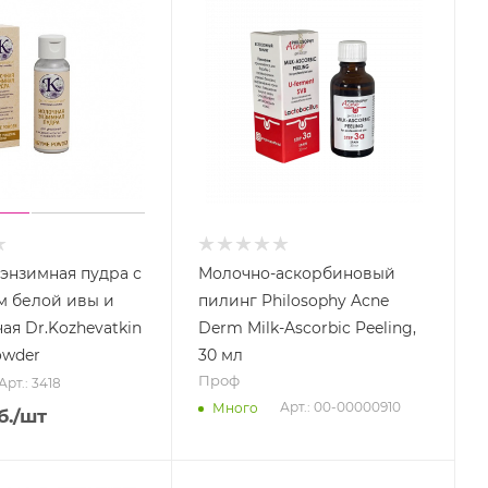
энзимная пудра с
Молочно-аскорбиновый
м белой ивы и
пилинг Philosophy Acne
ая Dr.Kozhevatkin
Derm Milk-Ascorbic Peeling,
owder
30 мл
Проф
Арт.: 3418
Арт.: 00-00000910
Много
б.
/шт