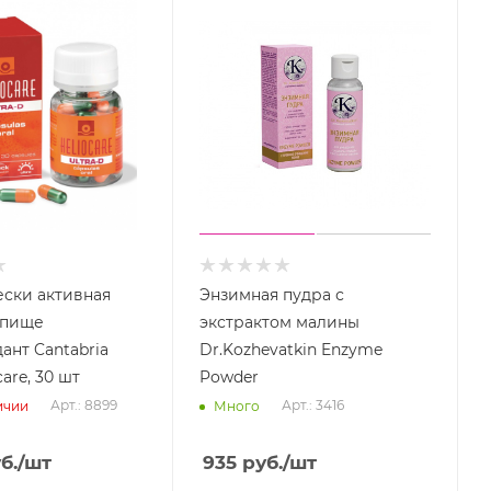
ски активная
Энзимная пудра с
 пище
экстрактом малины
ант Cantabria
Dr.Kozhevatkin Enzyme
care, 30 шт
Powder
Арт.: 8899
Арт.: 3416
ичии
Много
б.
/шт
935
руб.
/шт