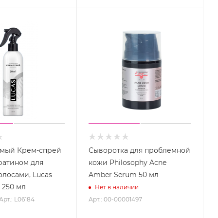
мый Крем-спрей
Сыворотка для проблемной
ератином для
кожи Philosophy Acne
олосами, Lucas
Amber Serum 50 мл
 250 мл
Нет в наличии
Арт.: L06184
Арт.: 00-00001497