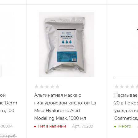
31
сек
ной
Альгинатная маска с
Несмывае
ne Derm
гиалуроновой кислотой La
20 в 1 с к
m, 100
Miso Hyaluronic Acid
ухода за в
Modeling Mask, 1000 мл
Cosmetics,
0000904
Арт.: 70289
Нет в наличии
Много
000
руб.