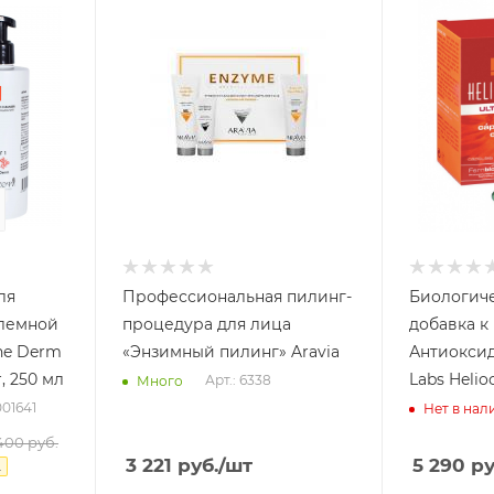
31
сек
ля
Профессиональная пилинг-
Биологиче
блемной
процедура для лица
добавка к
ne Derm
«Энзимный пилинг» Aravia
Антиоксид
, 250 мл
Labs Helio
Арт.: 6338
Много
001641
Нет в нал
400
руб.
3 221
руб.
/шт
5 290
ру
.