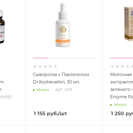
Сыворотка с Пантенолом
Молочная 
rm
Dr.Kozhevatkin, 30 мл.
экстракто
л
зеленого ч
Арт.: 4213
Много
Enzyme P
000933
Много
1 155
руб.
/шт
1 250
ру