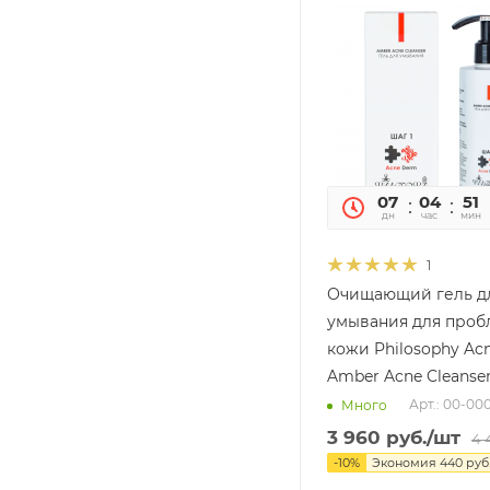
07
04
51
дн
час
мин
1
Очищающий гель д
умывания для про
кожи Philosophy Ac
Amber Acne Cleanser
Арт.: 00-00
Много
3 960
руб.
/шт
4 
-
10
%
Экономия
440
руб