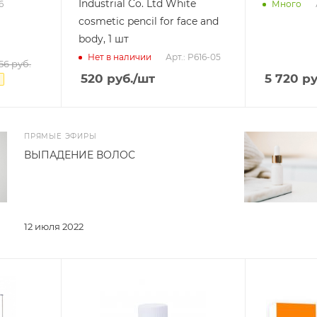
Industrial Co. Ltd White
6
Много
cosmetic pencil for face and
body, 1 шт
Арт.: P616-05
Нет в наличии
56
руб.
520
руб.
/шт
5 720
ру
ПРЯМЫЕ ЭФИРЫ
ВЫПАДЕНИЕ ВОЛОС
12 июля 2022