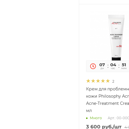
07
04
51
дн
час
мин
2
Крем для проблем
кожи Philosophy Ac
Acne-Treatment Crea
мл
Арт.: 00-0
Много
3 600
руб.
/шт
4 