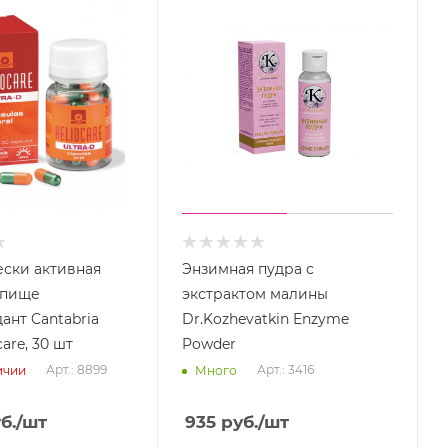
ски активная
Энзимная пудра с
 пище
экстрактом малины
ант Cantabria
Dr.Kozhevatkin Enzyme
care, 30 шт
Powder
Арт.: 8899
Арт.: 3416
ичии
Много
б.
/шт
935
руб.
/шт