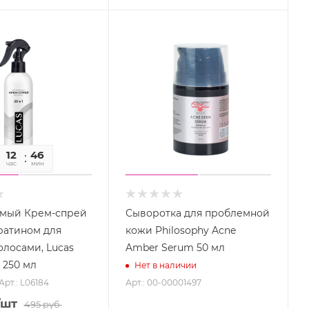
12
46
28
час
мин
сек
мый Крем-спрей
Сыворотка для проблемной
ератином для
кожи Philosophy Acne
олосами, Lucas
Amber Serum 50 мл
 250 мл
Нет в наличии
Арт.: L06184
Арт.: 00-00001497
/шт
495
руб.