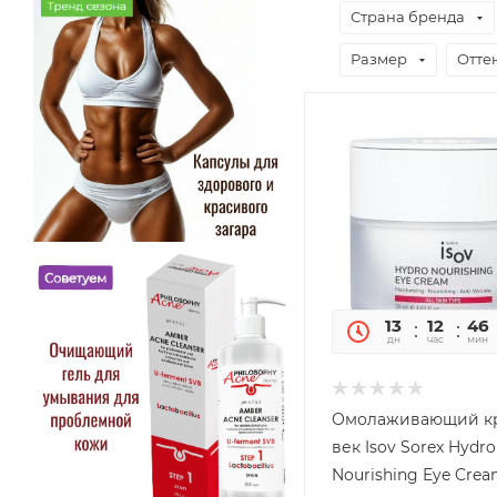
Страна бренда
Размер
Отте
13
12
46
дн
час
мин
Омолаживающий к
век Isov Sorex Hydro
Nourishing Eye Crea