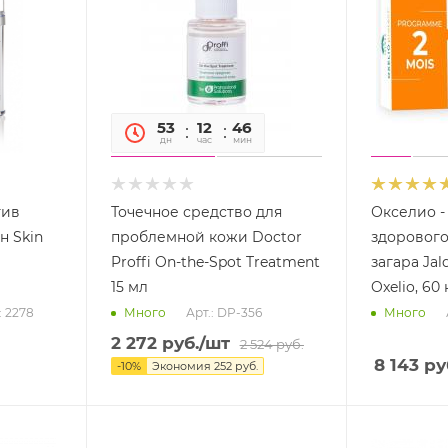
53
12
46
28
дн
час
мин
сек
тив
Точечное средство для
Окселио -
 Skin
проблемной кожи Doctor
здорового
Proffi On-the-Spot Treatment
загара Jal
15 мл
Oxelio, 60
: 2278
Арт.: DP-356
Много
Много
2 272
руб.
/шт
2 524
руб.
8 143
ру
-
10
%
Экономия
252
руб.