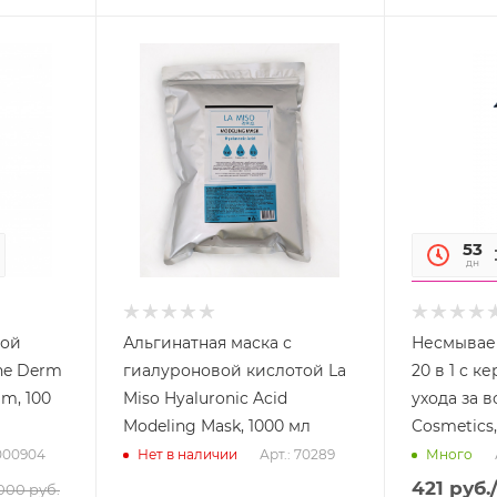
28
53
сек
дн
ной
Альгинатная маска с
Несмывае
ne Derm
гиалуроновой кислотой La
20 в 1 с к
m, 100
Miso Hyaluronic Acid
ухода за в
Modeling Mask, 1000 мл
Cosmetics,
0000904
Арт.: 70289
Нет в наличии
Много
421
руб.
000
руб.