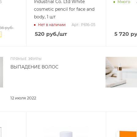
Industrial Co. Ltd White
6
Много
cosmetic pencil for face and
body, 1 шт
Арт.: P616-05
Нет в наличии
56
руб.
520
руб.
/шт
5 720
ру
ПРЯМЫЕ ЭФИРЫ
ВЫПАДЕНИЕ ВОЛОС
12 июля 2022