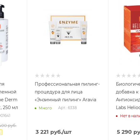
28
сек
ля
Профессиональная пилинг-
Биологиче
блемной
процедура для лица
добавка к
ne Derm
«Энзимный пилинг» Aravia
Антиоксид
, 250 мл
Labs Helio
Арт.: 6338
Много
001641
Нет в нал
400
руб.
3 221
руб.
/шт
5 290
ру
.