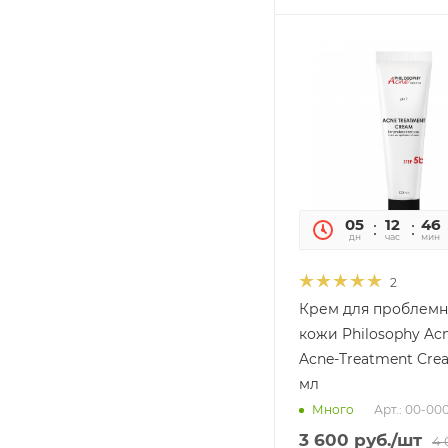
05
12
46
дн
час
мин
2
Крем для проблем
кожи Philosophy Ac
Acne-Treatment Crea
мл
Арт.: 00-0
Много
3 600
руб.
/шт
4 