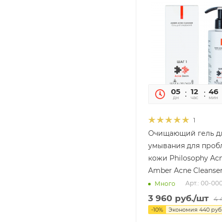
05
12
46
дн
час
мин
1
Очищающий гель д
умывания для про
кожи Philosophy Ac
Amber Acne Cleanser
Арт.: 00-00
Много
3 960
руб.
/шт
4 
-
10
%
Экономия
440
руб