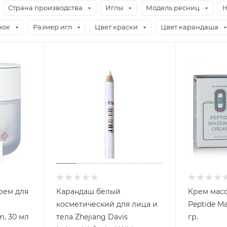
Страна производства
Иглы
Модель ресниц
Н
нок
Размер игл
Цвет краски
Цвет карандаша
28
сек
рем для
Карандаш белый
Крем мас
косметический для лица и
Peptide Ma
m, 30 мл
тела Zhejiang Davis
гр.