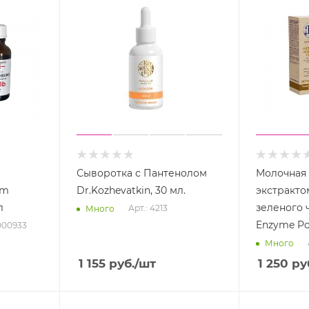
Сыворотка с Пантенолом
Молочная 
rm
Dr.Kozhevatkin, 30 мл.
экстракто
л
зеленого ч
Арт.: 4213
Много
Enzyme P
000933
Много
1 155
руб.
/шт
1 250
ру