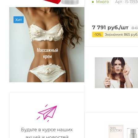
Арт.: IS-1393
Много
7 791
руб.
/шт
8 6
-
10
%
Экономия
865
руб.
Будьте в курсе наших
акций и новостей