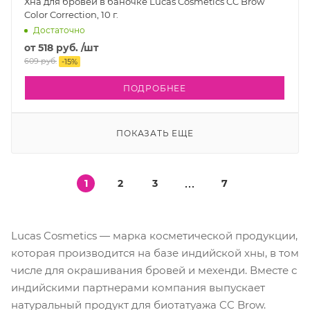
Хна для бровей в баночке Lucas Cosmetics CC Brow
Color Correction, 10 г.
Достаточно
от
518 руб.
/шт
609 руб.
-
15
%
ПОДРОБНЕЕ
ПОКАЗАТЬ ЕЩЕ
1
2
3
7
Lucas Cosmetics — марка косметической продукции,
которая производится на базе индийской хны, в том
числе для окрашивания бровей и мехенди. Вместе с
индийскими партнерами компания выпускает
натуральный продукт для биотатуажа CC Brow.