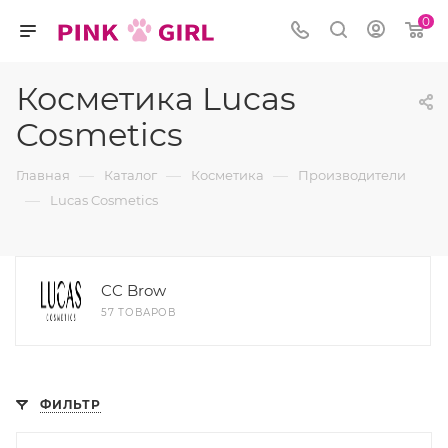
0
Косметика Lucas
Cosmetics
—
—
—
Главная
Каталог
Косметика
Производители
—
Lucas Cosmetics
CC Brow
57 ТОВАРОВ
ФИЛЬТР