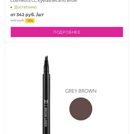
Cosmetics CC Eyelashes and Brow
Достаточно
от
342 руб.
/шт
402 руб.
-
15
%
ПОДРОБНЕЕ