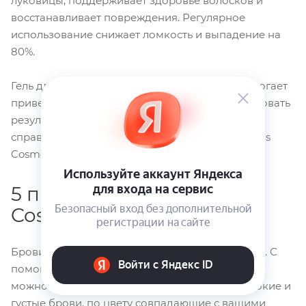
луковицы, поддерживает здоровье волосков и
восстанавливает повреждения. Регулярное
использование снижает ломкость и выпадение на
80%.
Гель для бровей
Keratin Brow Gel CC Brow
помогает
привести брови в порядок и крепко зафиксировать
результат. С той же самой задачей отлично
справляется мыло
Styling Soap, CC Brow
от Lucas
Cosmetics.
5 причин купить Lucas
Cosmetics в Pink Girl
Брови требуют не меньшего ухода, чем волосы. С
помощью современных средств на основе хны
можно совершенно безопасно получить широкие и
густые брови, по цвету совпадающие с вашими