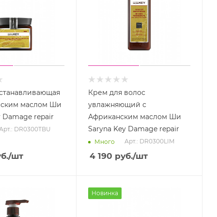
сстанавливающая
Крем для волос
нским маслом Ши
увлажняющий с
y Damage repair
Африканским маслом Ши
Saryna Key Damage repair
Арт.: DR0300TBU
Арт.: DR0300LIM
Много
б.
/шт
4 190
руб.
/шт
Новинка