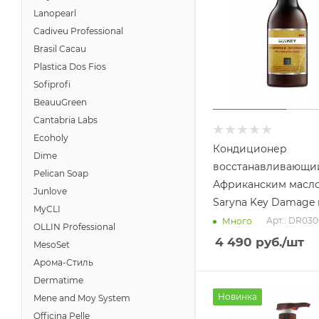
Lanopearl
Cadiveu Professional
Brasil Cacau
Plastica Dos Fios
Sofiprofi
BeauuGreen
Cantabria Labs
Ecoholy
Кондиционер
Dime
восстанавливающи
Pelican Soap
Африканским масл
Junlove
Saryna Key Damage r
MyCLI
Арт.: DR03
Много
OLLIN Professional
4 490
руб.
/шт
MesoSet
Арома-Стиль
Dermatime
Новинка
Mene and Moy System
Officina Pelle