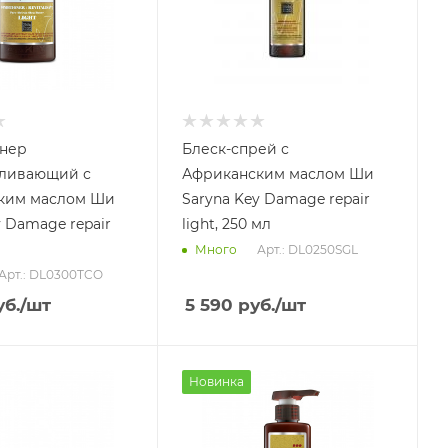
нер
Блеск-спрей с
вливающий с
Африканским маслом Ши
ким маслом Ши
Saryna Key Damage repair
y Damage repair
light, 250 мл
Арт.: DL0250SGL
Много
Арт.: DL0300TCO
б.
/шт
5 590
руб.
/шт
Новинка