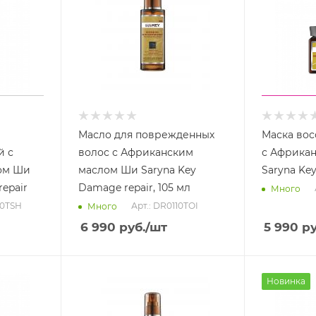
Масло для поврежденных
Маска во
й с
волос с Африканским
с Африка
ом Ши
маслом Ши Saryna Key
Saryna Ke
epair
Damage repair, 105 мл
Много
00TSH
Арт.: DR0110TOI
Много
6 990
руб.
/шт
5 990
ру
Новинка