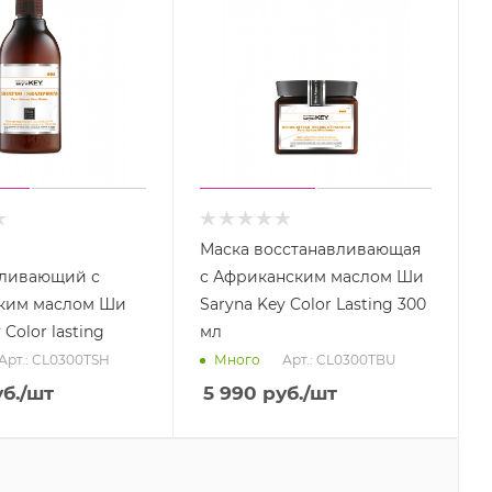
Маска восстанавливающая
вливающий с
с Африканским маслом Ши
ким маслом Ши
Saryna Key Color Lasting 300
 Color lasting
мл
Арт.: CL0300TSH
Арт.: CL0300TBU
Много
б.
/шт
5 990
руб.
/шт