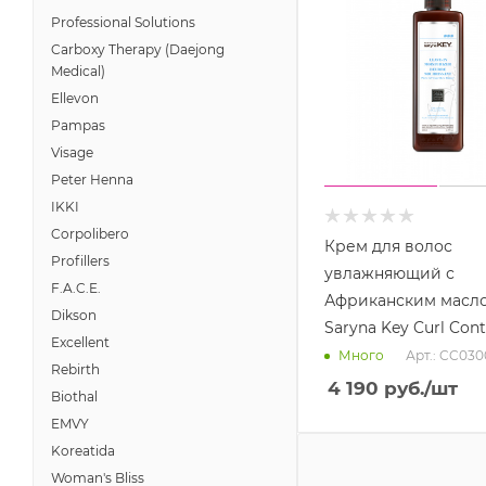
Professional Solutions
Carboxy Therapy (Daejong
Medical)
Ellevon
Pampas
Visage
Peter Henna
IKKI
Corpolibero
Крем для волос
Profillers
увлажняющий с
F.A.C.E.
Африканским масл
Dikson
Saryna Key Curl Cont
Excellent
Арт.: CC03
Много
Rebirth
4 190
руб.
/шт
Biothal
EMVY
Koreatida
Woman's Bliss