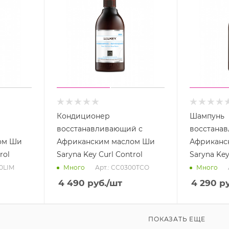
Кондиционер
Шампунь
восстанавливающий с
восстана
ом Ши
Африканским маслом Ши
Африканс
rol
Saryna Key Curl Control
Saryna Key
00LIM
Арт.: CC0300TCO
Много
Много
4 490
руб.
/шт
4 290
ру
ПОКАЗАТЬ ЕЩЕ