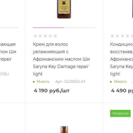
вающая
Крем для волос
Кондицио
слом Ши
увлажняющий с
восстана
epair
Африканским маслом Ши
Африканс
Saryna Key Damage repair
Saryna Ke
light
light
00TBU
Арт.: DL0300LIM
Много
Много
4 190
руб.
/шт
4 490
ру
Новинка