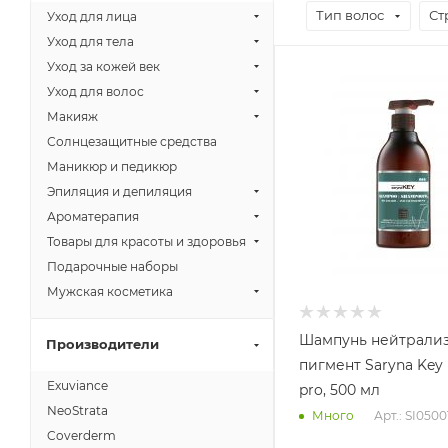
Тип волос
Ст
Уход для лица
Уход для тела
Уход за кожей век
Уход для волос
Макияж
Солнцезащитные средства
Маникюр и педикюр
Эпиляция и депиляция
Ароматерапия
Товары для красоты и здоровья
Подарочные наборы
Мужская косметика
Шампунь нейтрали
Производители
пигмент Saryna Key
Exuviance
pro, 500 мл
NeoStrata
Арт.: SI050
Много
Coverderm