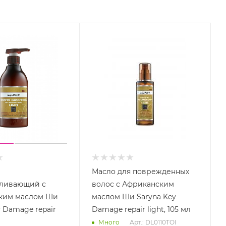
Масло для поврежденных
вливающий с
волос с Африканским
ким маслом Ши
маслом Ши Saryna Key
y Damage repair
Damage repair light, 105 мл
Арт.: DL0110TOI
Много