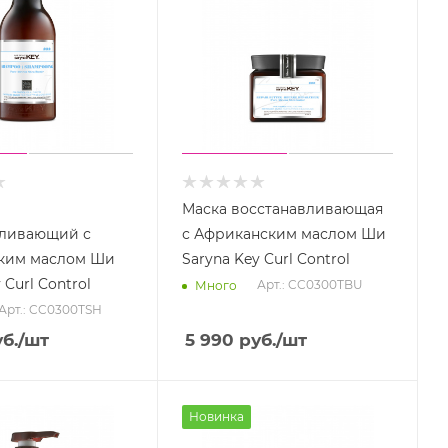
Маска восстанавливающая
вливающий с
с Африканским маслом Ши
ким маслом Ши
Saryna Key Curl Control
 Curl Control
Арт.: CC0300TBU
Много
Арт.: CC0300TSH
б.
/шт
5 990
руб.
/шт
Новинка