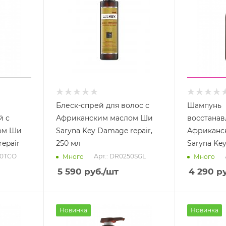
Блеск-спрей для волос с
Шампунь
й с
Африканским маслом Ши
восстана
ом Ши
Saryna Key Damage repair,
Африканс
epair
250 мл
Saryna Key
00TCO
Арт.: DR0250SGL
Много
Много
5 590
руб.
/шт
4 290
ру
Новинка
Новинка