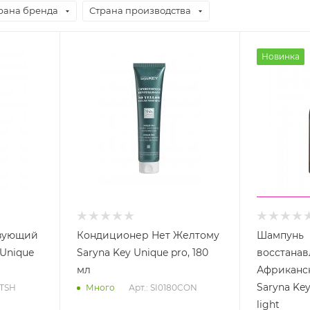
рана бренда
Страна производства
Новинка
зующий
Кондиционер Нет Желтому
Шампунь
 Unique
Saryna Key Unique pro, 180
восстана
мл
Африканс
Saryna Ke
0TSH
Арт.: SI0180CON
Много
light