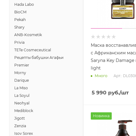
Hada Labo
BioCM
Pekah
Shary
ANB-Kosmetik
Privia
Маска восстанавли
TETe Cosmeceutical
с Африканским ма
Рецепты бабушки Агафьи
Saryna Key Damage r
Premier
light
Morny
Арт.: DL03
Много
Darique
La Miso
5 990
руб.
/шт
La Soyul
Neohyal
Mediblock
Новинка
Jigott
Zenzia
Isov Sorex