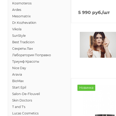
Kosmoteros
Ardes
5 990
руб.
/шт
Mesomatrix
Dr.Kozhevatkin
Vikola
SunStyle
Best Tradicion
Секреты Лан
Лаборатория Поправко
Триумф Красоты
Nice Day
Aravia
BioMax
Start Epil
Новинка
Salon-De-Flouveil
Skin Doctors
T and T's
Lucas Cosmetics