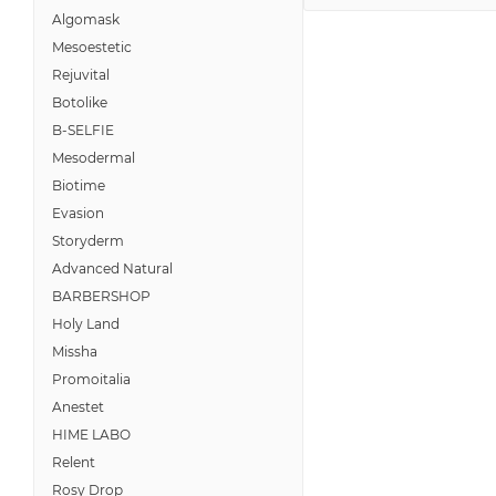
Algomask
Mesoestetic
Rejuvital
Botolike
B-SELFIE
Mesodermal
Biotime
Evasion
Storyderm
Advanced Natural
BARBERSHOP
Holy Land
Missha
Promoitalia
Anestet
HIME LABO
Relent
Rosy Drop