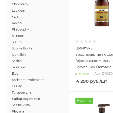
Chocolady
Lapidem
YU.R
Revofil
Philosophy
Skindom
SH-RD
Шампунь
Sophie Bonte
восстанавливающи
Icon Skin
Африканским масл
Soskin
Saryna Key Damage r
SkinClinic
Eldan
Арт.: DR03
Много
Assistant Professional
4 290
руб.
/шт
La Gen
Плацентоль
Лаборатория Деваль
Новинка
Shelka Vista
Pleyana