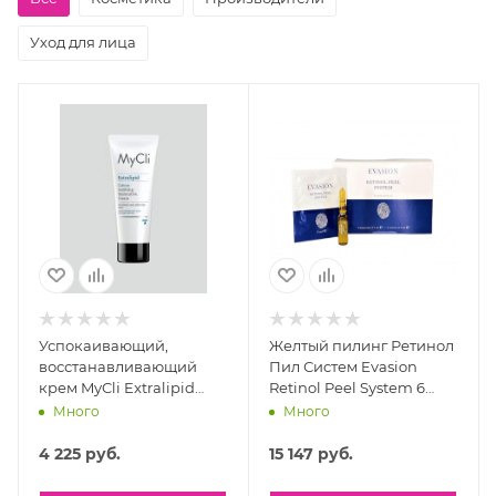
Уход для лица
Успокаивающий,
Желтый пилинг Ретинол
восстанавливающий
Пил Систем Evasion
крем MyCli Extralipid
Retinol Peel System 6
Calmia Soothing
ампул x 2 мл + 6 саше x 5
Много
Много
Restorative Cream, 75 мл
мл
4 225
руб.
15 147
руб.