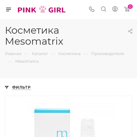
0
Косметика
Mesomatrix
—
—
—
Главная
Каталог
Косметика
Производители
—
Mesomatrix
ФИЛЬТР