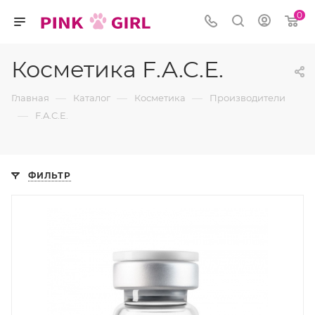
0
Косметика F.A.C.E.
—
—
—
Главная
Каталог
Косметика
Производители
—
F.A.C.E.
ФИЛЬТР