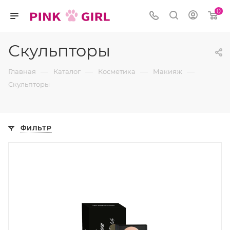
0
Скульпторы
—
—
—
—
Главная
Каталог
Косметика
Макияж
Скульпторы
ФИЛЬТР