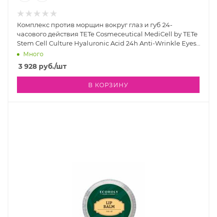
Комплекс против морщин вокруг глаз и губ 24-
часового действия TETe Cosmeceutical MediCell by TETe
Stem Cell Culture Hyaluronic Acid 24h Anti-Wrinkle Eyes
and Lip Solution, 30 мл
Много
3 928
руб.
/шт
В КОРЗИНУ