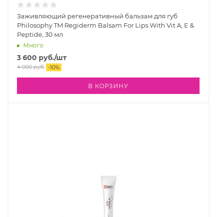
Заживляющий регенеративный бальзам для губ
Philosophy TM Regiderm Balsam For Lips With Vit A, E &
Peptide, 30 мл
Много
3 600
руб.
/шт
4 000
руб.
-
10
%
В КОРЗИНУ