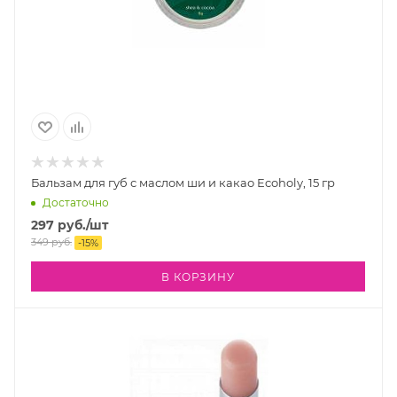
Бальзам для губ с маслом ши и какао Ecoholy, 15 гр
Достаточно
297
руб.
/шт
349
руб.
-
15
%
В КОРЗИНУ