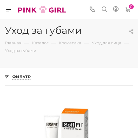
0
Уход за губами
—
—
—
—
Главная
Каталог
Косметика
Уход для лица
Уход за губами
ФИЛЬТР