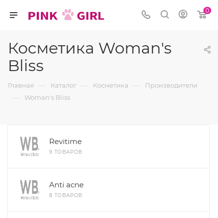
0
Косметика Woman's
Bliss
—
—
—
Главная
Каталог
Косметика
Производители
—
Woman's Bliss
Revitime
9 ТОВАРОВ
Anti acne
8 ТОВАРОВ