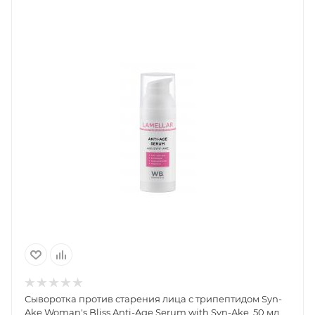
Сыворотка против старения лица с трипептидом Syn-
Ake Woman's Bliss Anti-Age Serum with Syn-Ake, 50 мл