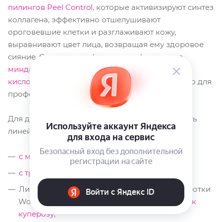
пилингов Peel Control
, которые активизируют синтез
коллагена, эффективно отшелушивают
ороговевшие клетки и разглаживают кожу,
выравнивают цвет лица, возвращая ему здоровое
сияние. Сюда входят
фитиновые
,
фероловые
,
миндальные
,
азелаиновые
,
гликолевые
,
с AHA-
кислотами
продукты. Средства подходят только для
профессионального применения.
Для домашнего использования лучше выбирать
линейки:
с муцином улитки
;
с трипептидом
;
Линейка
Revitime
- включает кремы и сыворотки
Woman's Bliss
для ухода за кожей, склонной к
куперозу
;