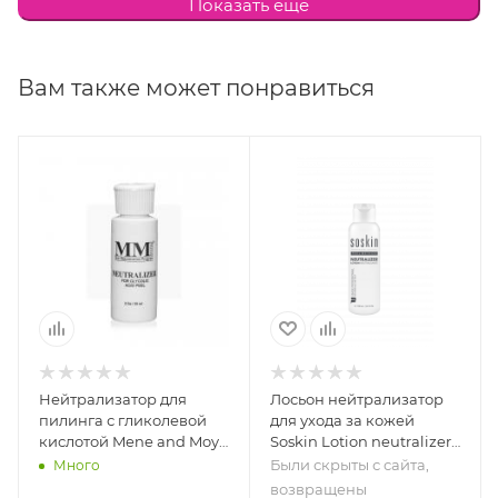
Показать еще
бромо-2-нитропропан-1,3-диол, гексилциннамаль.
Вам также может понравиться
Нейтрализатор для
Лосьон нейтрализатор
пилинга с гликолевой
для ухода за кожей
кислотой Mene and Moy
Soskin Lotion neutralizer,
System Post Peel
100 мл
Были скрыты с сайта,
Много
Neutralizer
возвращены