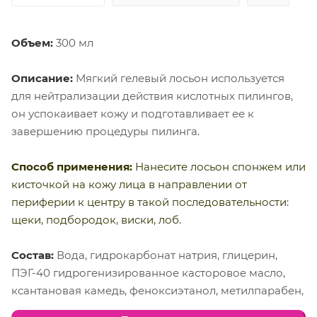
Объем:
300 мл
Описание:
Мягкий гелевый лосьон используется
для нейтрализации действия кислотных пилингов,
он успокаивает кожу и подготавливает ее к
завершению процедуры пилинга.
Способ применения:
Нанесите лосьон спонжем или
кисточкой на кожу лица в направлении от
периферии к центру в такой последовательности:
щеки, подбородок, виски, лоб.
Состав:
Вода, гидрокарбонат натрия, глицерин,
ПЭГ-40 гидрогенизированное касторовое масло,
ксантановая камедь, феноксиэтанол, метилпарабен,
этилпарабен, пропилпарабен, парфюм, мочевина, 2-