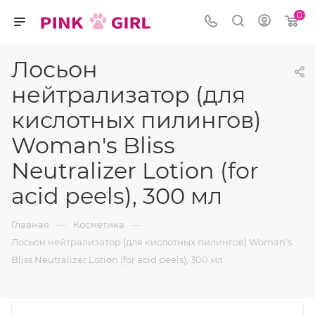
0
Лосьон
нейтрализатор (для
кислотных пилингов)
Woman's Bliss
Neutralizer Lotion (for
acid peels), 300 мл
—
—
Главная
Косметика
Лосьон нейтрализатор (для кислотных пилингов) Woman's
Bliss Neutralizer Lotion (for acid peels), 300 мл