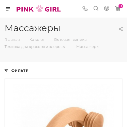
0
Массажеры
—
—
—
Главная
Каталог
Бытовая техника
—
Техника для красоты и здоровья
Массажеры
ФИЛЬТР