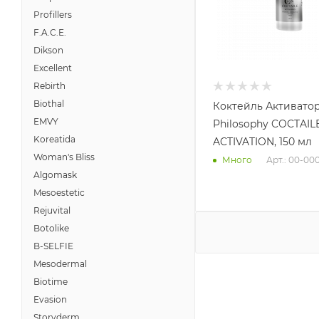
Profillers
F.A.C.E.
Dikson
Excellent
Rebirth
Biothal
Коктейль Активато
EMVY
Philosophy COCTAIL
Koreatida
ACTIVATION, 150 мл
Woman's Bliss
Арт.: 00-000
Много
Algomask
Mesoestetic
Rejuvital
Botolike
B-SELFIE
Mesodermal
Biotime
Evasion
Storyderm