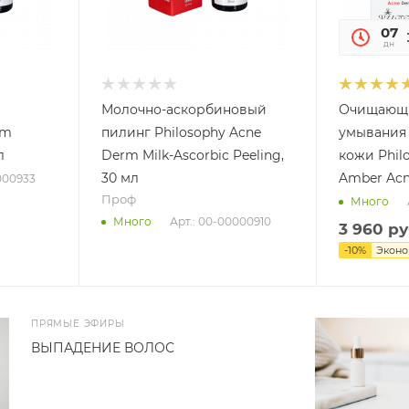
07
дн
Молочно-аскорбиновый
Очищающи
rm
пилинг Philosophy Acne
умывания
л
Derm Milk-Ascorbic Peeling,
кожи Phil
30 мл
Amber Acne
000933
Проф
Много
Арт.: 00-00000910
Много
3 960
ру
-
10
%
Экон
ПРЯМЫЕ ЭФИРЫ
ВЫПАДЕНИЕ ВОЛОС