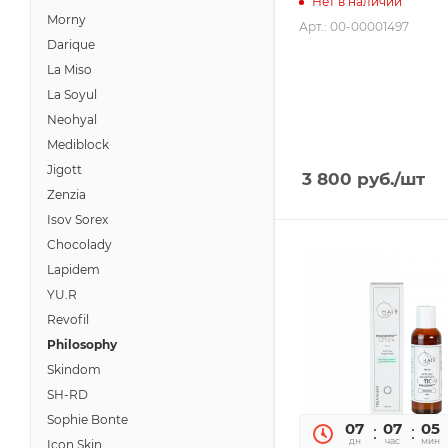
Нет в наличии
Morny
Арт.: 00-00001497
Darique
La Miso
La Soyul
Neohyal
Mediblock
Jigott
3 800
руб.
/шт
Zenzia
Isov Sorex
Chocolady
Lapidem
YU.R
Revofil
Philosophy
Skindom
SH-RD
Sophie Bonte
07
07
05
дн
час
мин
Icon Skin