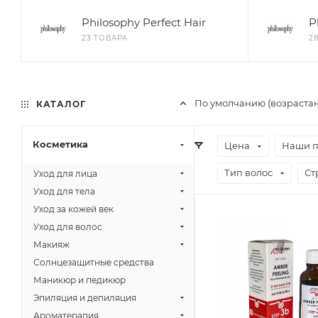
Philosophy Perfect Hair
P
23 ТОВАРА
2
По умолчанию (возраста
КАТАЛОГ
Косметика
Цена
Наши 
Тип волос
Ст
Уход для лица
Уход для тела
Уход за кожей век
Уход для волос
Макияж
Солнцезащитные средства
Маникюр и педикюр
Эпиляция и депиляция
Ароматерапия