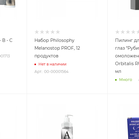
 В - С
Набор Philosophy
Пилинг дл
Melanostop PROF, 12
глаз “Руб
продуктов
омоложени
001713
Orbitalis 
Нет в наличии
мл
Арт.: 00-00001564
Много