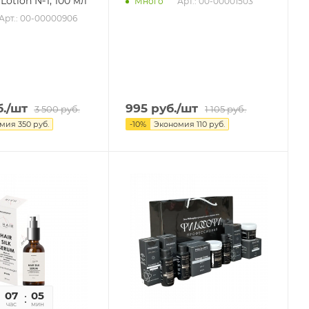
Lotion №1, 100 мл
Арт.: 00-00001503
Много
Арт.: 00-00000906
.
/шт
995
руб.
/шт
3 500
руб.
1 105
руб.
омия
350
руб.
-
10
%
Экономия
110
руб.
07
05
05
час
мин
сек