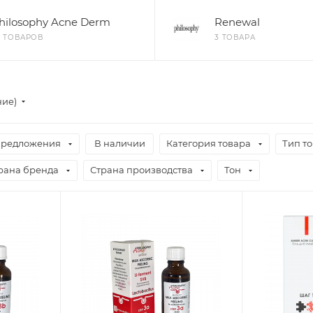
hilosophy Acne Derm
Renewal
8 ТОВАРОВ
3 ТОВАРА
ние)
предложения
В наличии
Категория товара
Тип т
рана бренда
Страна производства
Тон