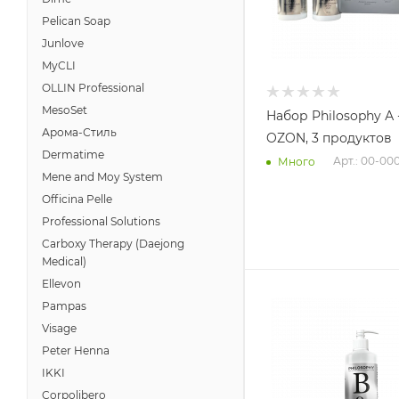
Pelican Soap
Junlove
MyCLI
OLLIN Professional
MesoSet
Набор Philosophy А -
Арома-Стиль
OZON, 3 продуктов
Dermatime
Арт.: 00-00
Много
Mene and Moy System
Officina Pelle
Professional Solutions
Carboxy Therapy (Daejong
Medical)
Ellevon
Pampas
Visage
Peter Henna
IKKI
Corpolibero