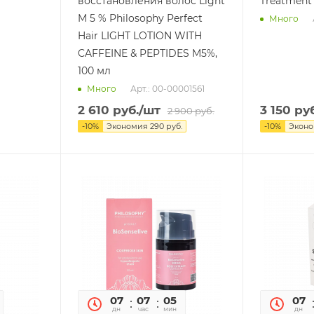
восстановления волос Light
Treatment 
M 5 % Philosophy Perfect
Много
Hair LIGHT LOTION WITH
CAFFEINE & PEPTIDES M5%,
100 мл
Арт.: 00-00001561
Много
2 610
руб.
/шт
3 150
руб
2 900
руб.
-
10
%
Экономия
290
руб.
-
10
%
Экон
05
07
07
05
05
07
сек
дн
час
мин
сек
дн