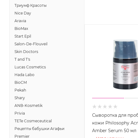
Триумф Красоты
Nice Day
Aravia
BioMax
Start Epil
Salon-De-Flouveil
Skin Doctors
T and T's
Lucas Cosmetics
Hada Labo
BioCM
Pekah
Shary
ANB-Kosmetik
Privia
Сыворотка для про
TETe Cosmeceutical
кожи Philosophy Ac
Рецепты бабушки Агафьи
Amber Serum 50 мл
Premier