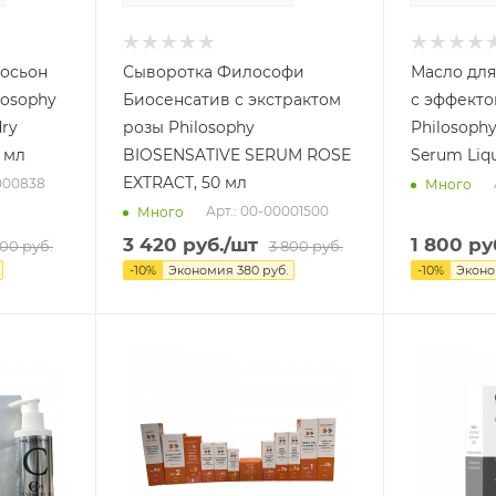
осьон
Сыворотка Философи
Масло для
losophy
Биосенсатив с экстрактом
с эффекто
dry
розы Philosophy
Philosophy
0 мл
BIOSENSATIVE SERUM ROSE
EXTRACT, 50 мл
0000838
Много
Арт.: 00-00001500
Много
3 420
руб.
/шт
1 800
ру
100
руб.
3 800
руб.
-
10
%
Экономия
380
руб.
-
10
%
Экон