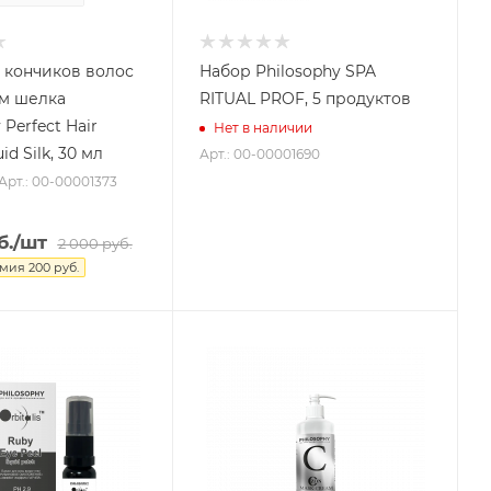
 кончиков волос
Набор Philosophy SPA
м шелка
RITUAL PROF, 5 продуктов
 Perfect Hair
Нет в наличии
Serum Liquid Silk, 30 мл
Арт.: 00-00001690
Арт.: 00-00001373
б.
/шт
2 000
руб.
омия
200
руб.