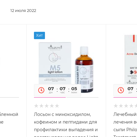
12 июля 2022
Хит
07
07
05
05
07
дн
час
мин
сек
дн
блемной
Лосьон с миноксидилом,
Лечебный 
ne
кофеином и пептидами для
лечения в
профилактики выпадения и
сыпи Phil