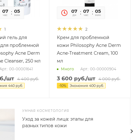
07
05
05
07
07
05
05
час
мин
сек
дн
час
мин
сек
1
2
й гель для
Крем для проблемной
 для проблемной
кожи Philosophy Acne Derm
osophy Acne Derm
Acne-Treatment Cream, 100
 Cleanser, 250 мл
мл
Арт.: 00-00001641
Арт.: 00-00000904
Много
б.
/шт
3 600
руб.
/шт
4 400
руб.
4 000
руб.
омия
440
руб.
-
10
%
Экономия
400
руб.
УМНАЯ КОСМЕТОЛОГИЯ
Уход за кожей лица: этапы для
разных типов кожи