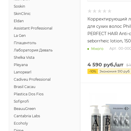
Soskin
SkinClinic
Корректирующий л
Eldan
для сухих волос Phi
Assistant Professional
PERFECT HAIR Anti-
La Gen
seborrheic lotion, 15
Плацентоль
Арт.: 00-0
Много
Лаборатория Деваль
Shelka Vista
4 590
руб.
/шт
Pleyana
5 
-
10
%
Экономия
510
руб.
Lanopearl
Cadiveu Professional
Brasil Cacau
Plastica Dos Fios
Sofiprofi
BeauuGreen
Cantabria Labs
Ecoholy
Dime