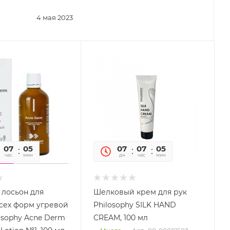
4 мая 2023
07
05
05
07
07
05
05
час
мин
сек
дн
час
мин
сек
лосьон для
Шелковый крем для рук
сех форм угревой
Philosophy SILK HAND
osophy Acne Derm
CREAM, 100 мл