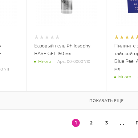
р
Базовый гель Philosophy
Пилинг с 
E
BASE GEL 150 мл
тайской о
Blue Peel 
Арт.: 00-00001710
Много
мл
01711
Много
ПОКАЗАТЬ ЕЩЕ
1
2
3
1