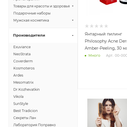
Товары для красоты и здоровья
Подарочные наборы
Мужская косметика
Янтарный пилинг
Производители
Philosophy Acne De
Exuviance
Amber-Peeling, 30 м
NeoStrata
Арт.: 00-00
Много
Coverderm
Kosmoteros
Ardes
Mesomatrix
Dr.Kozhevatkin
Vikola
SunStyle
Best Tradicion
Секреты Лан
Лаборатория Поправко