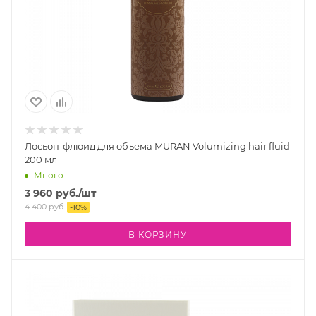
Лосьон-флюид для объема MURAN Volumizing hair fluid
200 мл
Много
3 960
руб.
/шт
4 400
руб.
-
10
%
В КОРЗИНУ