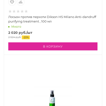
Лосьон против перхоти Dikson HS Milano Anti-dandruff
purifying treatment , 100 мл
Много
2 020
руб.
/шт
2 524
руб.
-
20
%
В КОРЗИНУ