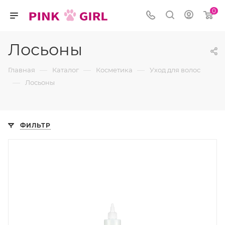
0
Лосьоны
—
—
—
Главная
Каталог
Косметика
Уход для волос
—
Лосьоны
ФИЛЬТР