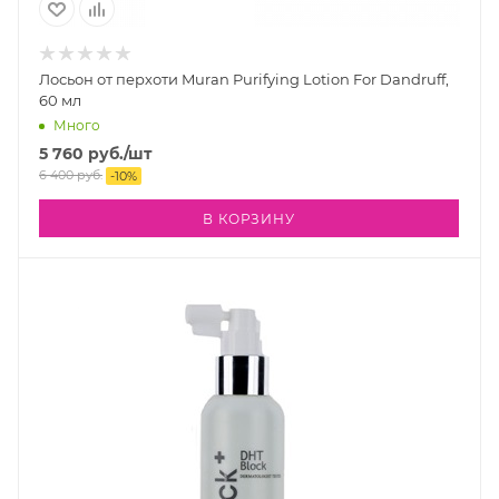
Лосьон от перхоти Muran Purifying Lotion For Dandruff,
60 мл
Много
5 760
руб.
/шт
6 400
руб.
-
10
%
В КОРЗИНУ