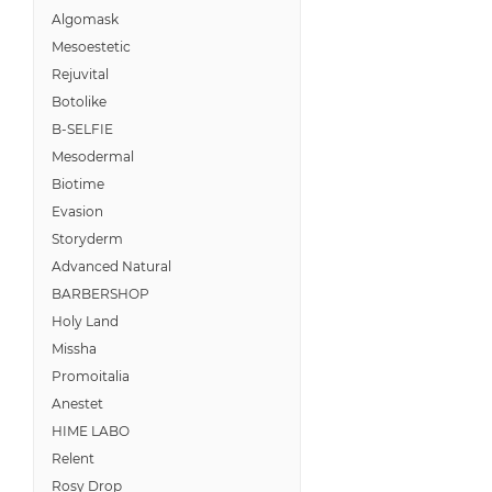
Algomask
Mesoestetic
Rejuvital
Botolike
B-SELFIE
Mesodermal
Biotime
Evasion
Storyderm
Advanced Natural
BARBERSHOP
Holy Land
Missha
Promoitalia
Anestet
HIME LABO
Relent
Rosy Drop