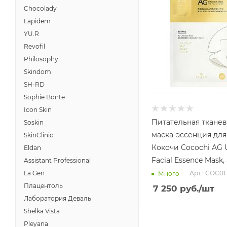
Chocolady
Lapidem
YU.R
Revofil
Philosophy
Skindom
SH-RD
Sophie Bonte
Icon Skin
Питательная тканев
Soskin
маска-эссенция для
SkinClinic
Кокочи Cocochi AG 
Eldan
Facial Essence Mask,
Assistant Professional
La Gen
Арт.: COC01
Много
Плацентоль
7 250
руб.
/шт
Лаборатория Деваль
Shelka Vista
Pleyana