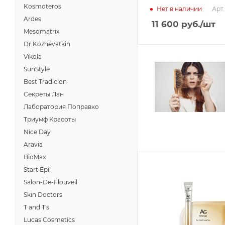
Kosmoteros
Арт.
Нет в наличии
Ardes
11 600
руб.
/шт
Mesomatrix
Dr.Kozhevatkin
Vikola
SunStyle
Best Tradicion
Секреты Лан
Лаборатория Поправко
Триумф Красоты
Nice Day
Aravia
BioMax
Start Epil
Salon-De-Flouveil
Skin Doctors
T and T's
Lucas Cosmetics