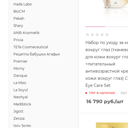
Hada Labo
BioCM
Pekah
Shary
ANB-Kosmetik
Privia
Набор по уходу за 
TETe Cosmeceutical
вокруг глаз (тканевая ма
Рецепты бабушки Агафьи
для кожи вокург гл
Premier
+питательный
Morny
антивозрастной кр
Darique
кожи вокруг глаз)
La Miso
Eye Care Set
La Soyul
Арт.
Нет в наличии
Neohyal
16 790
руб.
/шт
Mediblock
Jigott
Zenzia
Isov Sorex