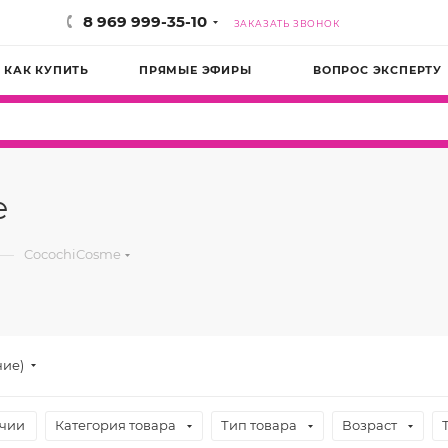
8 969 999-35-10
ЗАКАЗАТЬ ЗВОНОК
КАК КУПИТЬ
ПРЯМЫЕ ЭФИРЫ
ВОПРОС ЭКСПЕРТУ
e
—
CocochiCosme
ние)
ичии
Категория товара
Тип товара
Возраст