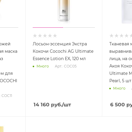
кожей
Лосьон-эссенция Экстра
Тканевая 
ска
Кокочи Cocochi AG Ultimate
выравнив
аз
Essence Lotion EX, 120 мл
лица, на 
Акоя Коко
Арт.: COC05
Много
ем для
Ultimate 
 COCOCHI
Pearl, 5 шт
Много
: COC11
14 160
руб.
/шт
6 500
ру