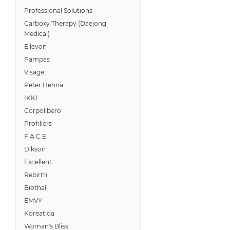
Professional Solutions
Carboxy Therapy (Daejong
Medical)
Ellevon
Pampas
Visage
Peter Henna
IKKI
Corpolibero
Profillers
F.A.C.E.
Dikson
Excellent
Rebirth
Biothal
EMVY
Koreatida
Woman's Bliss