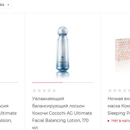
ва
Увлажняющий
Ночная в
ьсия
балансирующий лосьон
маска Кок
Ultimate
Кокочи Cocochi AG Ultimate
Sleeping Pa
lsion,
Facial Balancing Lotion, 170
Нет в нал
мл