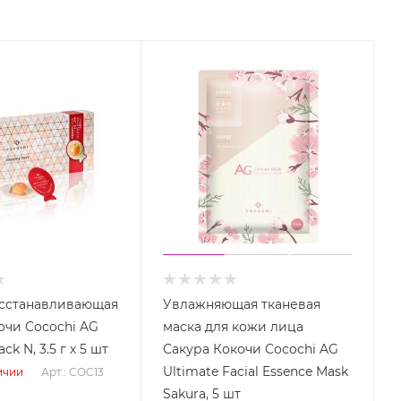
осстанавливающая
Увлажняющая тканевая
очи Cocochi AG
маска для кожи лица
ck N, 3.5 г х 5 шт
Сакура Кокочи Cocochi AG
Ultimate Facial Essence Mask
Арт.: COC13
ичии
Sakura, 5 шт