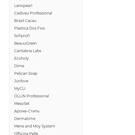
Lanopearl
Cadiveu Professional
Brasil Cacau
Plastica Dos Fios
Sofiprofi
BeauuGreen
Cantabria Labs
Ecoholy
Dime
Pelican Soap
Junlove
MyCLI
OLLIN Professional
MesoSet
Арома-Стиль
Dermatime
Mene and Moy System
Officina Pelle