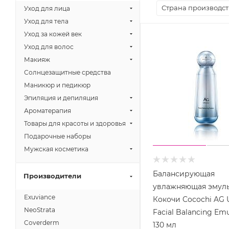
Страна производст
Уход для лица
Уход для тела
Уход за кожей век
Уход для волос
Макияж
Солнцезащитные средства
Маникюр и педикюр
Эпиляция и депиляция
Ароматерапия
Товары для красоты и здоровья
Подарочные наборы
Мужская косметика
Балансирующая
Производители
увлажняющая эмул
Exuviance
Кокочи Cocochi AG 
NeoStrata
Facial Balancing Emu
Coverderm
130 мл