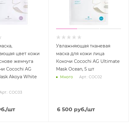
маска,
Увлажняющая тканевая
ающая цвет кожи
маска для кожи лица
основе жемчуга
Кокочи Cocochi AG Ultimate
чи Cocochi AG
Mask Ocean, 5 шт
Mask Akoya White
Арт.: COC02
Много
Арт.: COC03
б.
/шт
6 500
руб.
/шт