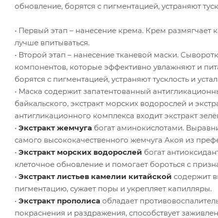
обновление, борятся с пигментацией, устраняют туск
• Первый этап – нанесение крема. Крем размягчает 
лучше впитываться.
• Второй этап – нанесение тканевой маски. Сыворо
компонентов, которые эффективно увлажняют и пита
борятся с пигментацией, устраняют тусклость и устал
• Маска содержит запатентованный антигликацион
байкальского, экстракт морских водорослей и экстр
антигликационного комплекса входит экстракт зелён
•
Экстракт жемчуга
богат аминокислотами. Выравнив
самого высококачественного жемчуга Акоя из преф
•
Экстракт морских водорослей
богат антиоксидан
клеточное обновление и помогает бороться с призн
•
Экстракт листьев камелии китайской
содержит ви
пигментацию, сужает поры и укрепляет капилляры.
•
Экстракт прополиса
обладает противовоспалител
покраснения и раздражения, способствует заживле