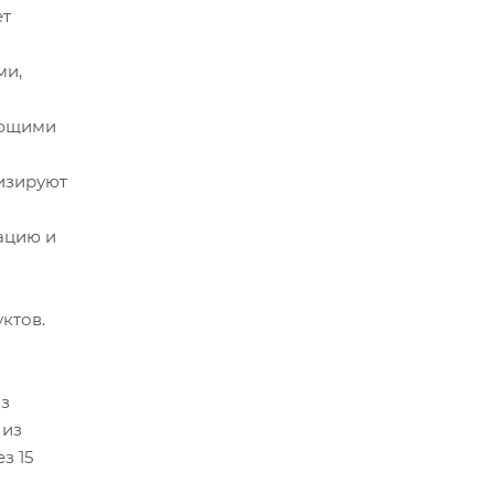
ет
ми,
ающими
изируют
ацию и
ктов.
из
 из
з 15