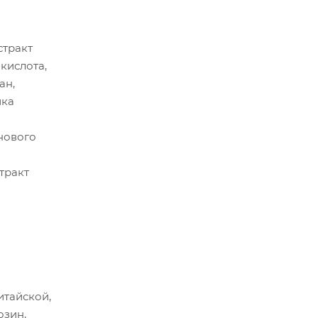
стракт
кислота,
ан,
ика
нового
тракт
итайской,
озин,