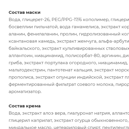
Состав маски
Вода, глицерет-26, PEG/PPG-17/6 кополимер, глицерин
босвеллии пильчатой, вода гамамелиса, экстракт кор
аланин, фенилаланин, пролин, гидролизованный колл
ксантановая камедь, экстракт жемчуга, альфа-арбут
байкальского, экстракт культивированных стволовых 
аллантоин, ниацинамид, полисорбат-80, аргинин, д
гриба, экстракт портулака огородного, ниацинамид,
мальтодекстрин, пантотенат кальция, экстракт морск
прополиса, экстракт опунции индийской, экстракт п
ферментированный фильтрат соевого молока, пирод
ароматизатор.
Состав крема
Вода, экстракт алоэ вера, гиалуронат натрия, аллант
глицерил каприлат, экстракт огурца обыкновенного,
миндальное масло, цетеариловый спирт, пентиленгли