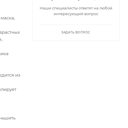
Наши специалисты ответят на любой
интересующий вопрос
 маска,
озрастных
ЗАДАТЬ ВОПРОС
,
ника
одится из
улирует
еньшить