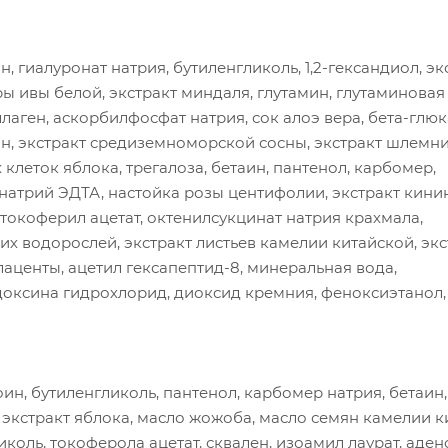
, гиалуронат натрия, бутиленгликоль, 1,2-гександиол, эк
ы ивы белой, экстракт миндаля, глутамин, глутаминовая 
аген, аскорбилфосфат натрия, сок алоэ вера, бета-глюк
ин, экстракт средиземноморской сосны, экстракт шлемн
клеток яблока, трегалоза, бетаин, пантенол, карбомер,
инатрий ЭДТА, настойка розы центифолии, экстракт кини
 токоферил ацетат, октенилсукцинат натрия крахмала,
их водорослей, экстракт листьев камелии китайской, экс
лаценты, ацетил гексапептид-8, минеральная вода,
оксина гидрохлорид, диоксид кремния, феноксиэтанол,
оин, бутиленгликоль, пантенол, карбомер натрия, бетаин,
 экстракт яблока, масло жожоба, масло семян камелии к
коль, токоферола ацетат, сквален, изоамил лаурат, аден