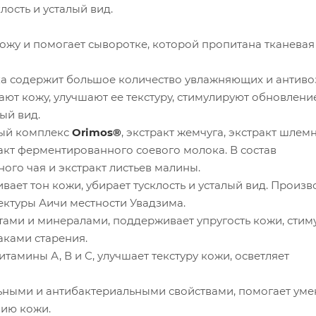
лость и усталый вид.
кожу и помогает сыворотке, которой пропитана тканевая
тка содержит большое количество увлажняющих и антив
ют кожу, улучшают ее текстуру, стимулируют обновление
ый вид.
ный комплекс
Orimos®
, экстракт жемчуга, экстракт шлем
акт ферментированного соевого молока. В состав
ого чая и экстракт листьев малины.
ает тон кожи, убирает тусклость и усталый вид. Произв
ектуры Аичи местности Увадзима.
тами и минералами, поддерживает упругость кожи, стим
аками старения.
тамины А, В и С, улучшает текстуру кожи, осветляет
ьными и антибактериальными свойствами, помогает ум
нию кожи.