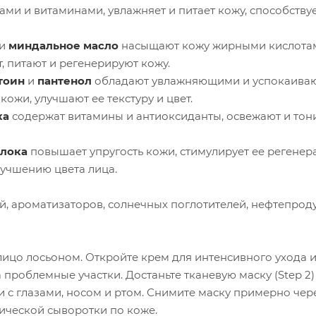
ами и витаминами, увлажняет и питает кожу, способству
и
миндальное масло
насыщают кожу жирными кислота
 питают и регенерируют кожу.
тоин
и
пантенол
обладают увлажняющими и успокаив
ожи, улучшают ее текстуру и цвет.
ка
содержат витамины и антиоксиданты, освежают и тон
блока
повышает упругость кожи, стимулирует ее регенер
учшению цвета лица.
ей, ароматизаторов, солнечных поглотителей, нефтепроду
лицо лосьоном. Откройте крем для интенсивного ухода 
на проблемные участки. Достаньте тканевую маску (Step 2)
и с глазами, носом и ртом. Снимите маску примерно чере
тической сыворотки по коже.