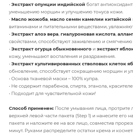
•
Экстракт опунции индийской
богат антиоксидант
уменьшению морщин и улучшению тонуса кожи.
•
Масло жожоба
,
масло семян камелии китайской
витаминами и питательными веществами, увлажняют,
•
Экстракт алоэ вера
,
гиалуроновая кислота
,
аллан
свойствами, способствуют заживлению и смягчению к
•
Экстракт огурца обыкновенного
и
экстракт ябло
кожу, уменьшают воспаления и раздражения.
•
Экстракт культивированных стволовых клеток я
обновление, способствует сокращению морщин и ул
• Основа тканевой маски – 100% купра.
• Не содержит парабенов, спирта, этанола, красител
• Подходит для чувствительной кожи!
Способ применен:
После умывания лица, протрите 
верхней левой части пакета (Step 1) и нанесите его 
пакета и наложите ее на все лицо, совместив прорез
минут. Руками распределите остатки крема и косме