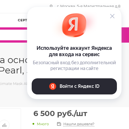
г. Москва, 5-я Магистральная д.8
СЕРТИФИКАТЫ
КОМПАНИЯ
ВОЙТИ
0
0
0
а основе жемчуга
earl, 5 шт
mate Mask Akoya White Pearl, 5 шт
6 500
руб.
/шт
Много
Нашли дешевле?