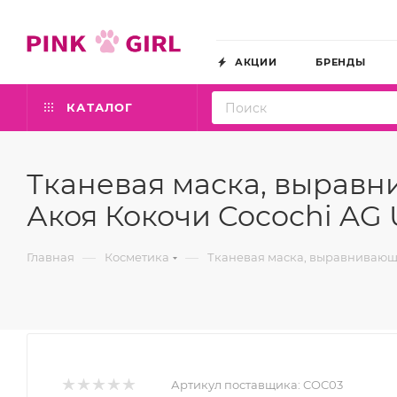
АКЦИИ
БРЕНДЫ
КАТАЛОГ
Тканевая маска, выравн
Акоя Кокочи Cocochi AG U
—
—
Главная
Косметика
Тканевая маска, выравнивающая
Артикул поставщика:
COC03