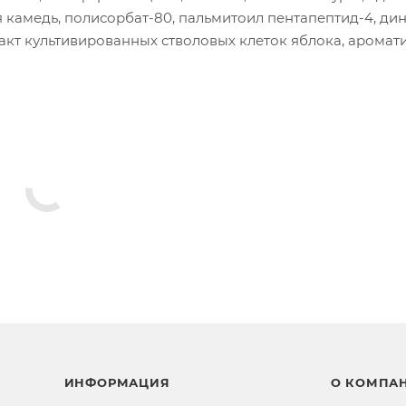
я камедь, полисорбат-80, пальмитоил пентапептид-4, ди
акт культивированных стволовых клеток яблока, аромати
ИНФОРМАЦИЯ
О КОМПА