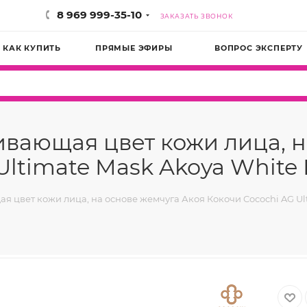
8 969 999-35-10
ЗАКАЗАТЬ ЗВОНОК
КАК КУПИТЬ
ПРЯМЫЕ ЭФИРЫ
ВОПРОС ЭКСПЕРТУ
ивающая цвет кожи лица, н
ltimate Mask Akoya White P
 цвет кожи лица, на основе жемчуга Акоя Кокочи Cocochi AG Ulti