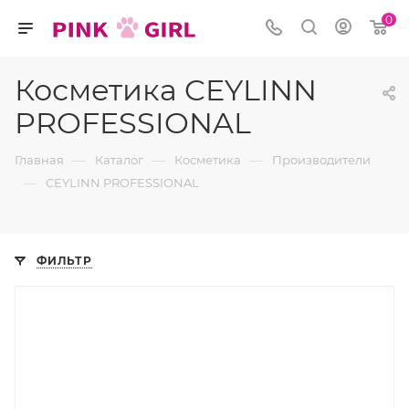
0
Косметика CEYLINN
PROFESSIONAL
—
—
—
Главная
Каталог
Косметика
Производители
—
CEYLINN PROFESSIONAL
ФИЛЬТР