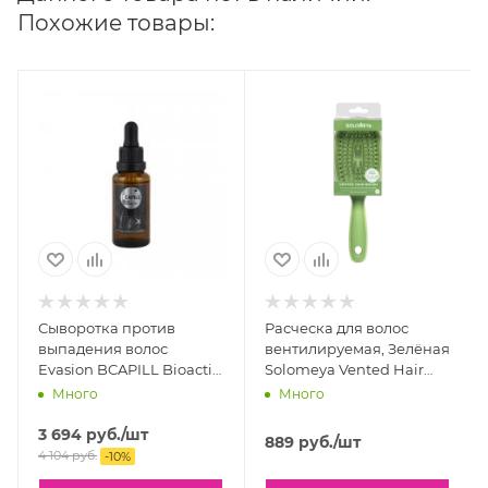
Похожие товары:
Сыворотка против
Расческа для волос
выпадения волос
вентилируемая, Зелёная
Evasion BCAPILL Bioactiv
Solomeya Vented Hair
Complex for Hair, 30 мл
Brush, Green, 1 шт
Много
Много
3 694
руб.
/шт
889
руб.
/шт
4 104
руб.
-
10
%