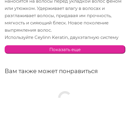
наносится на волосы перед укладкой волос феном
или утюжком. Удерживает влагу в волосах и
разглаживает волосы, придавая им прочность,
мягкость и сияющий блеск. Новое поколение
выпрямления волос.
Используйте Ceylinn Keratin, двухэтапную систему
для выпрямления и разглаживания волос без
Показать еще
агрессивных химикатов. Без запаха, без испарений,
без формальдегида и дерматологически
протестировано.
Вам также может понравиться
Способ применения:
Нанесите на влажные волосы.
Подождите несколько минут. Тщательно промойте.
Состав:
Кератин: Aqua, Glyoxylic Acid, Cetearyl Alcohol, Glyceryl
Stearate, Butyrospermum Parkii Butter, PEG-100
Stearate, Behentrimonium Chloride, Isopropyl