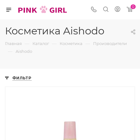
0
Косметика Aishodo
—
—
—
Главная
Каталог
Косметика
Производители
—
Aishodo
ФИЛЬТР