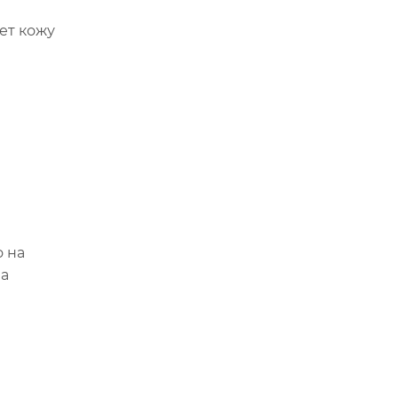
ет кожу
о на
на