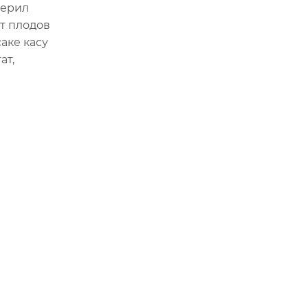
терил
кт плодов
аке касу
ат,