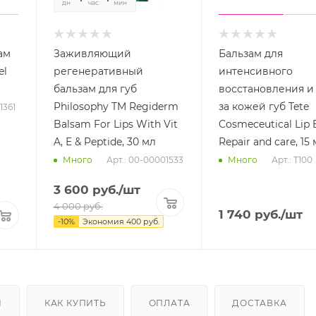
дн
час
мин
сек
ам
Заживляющий
Бальзам для
el
регенеративный
интенсивного
бальзам для губ
восстановления и
Philosophy TM Regiderm
за кожей губ Tete
1361
Balsam For Lips With Vit
Cosmeceutical Lip
A, E & Peptide, 30 мл
Repair and care, 15
Арт.: 00-00001533
Арт.: T100
Много
Много
3 600
руб.
/шт
4 000
руб.
1 740
руб.
/шт
-
10
%
Экономия
400
руб.
Ы
КАК КУПИТЬ
ОПЛАТА
ДОСТАВКА