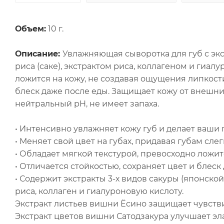
Объем:
10 г.
Описание:
Увлажняющая сыворотка для губ с эк
риса (саке), экстрактом риса, коллагеном и гиал
ложится на кожу, не создавая ощущения липкости
блеск даже после еды. Защищает кожу от внешн
нейтральный pH, не имеет запаха.
• Интенсивно увлажняет кожу губ и делает ваши
• Меняет свой цвет на губах, придавая губам сле
• Обладает мягкой текстурой, превосходно ложит
• Отличается стойкостью, сохраняет цвет и блеск
• Содержит экстракты 3-х видов сакуры (японско
риса, коллаген и гиалуроновую кислоту.
Экстракт листьев вишни Ёсино защищает чувств
Экстракт цветов вишни Сатодзакура улучшает эла