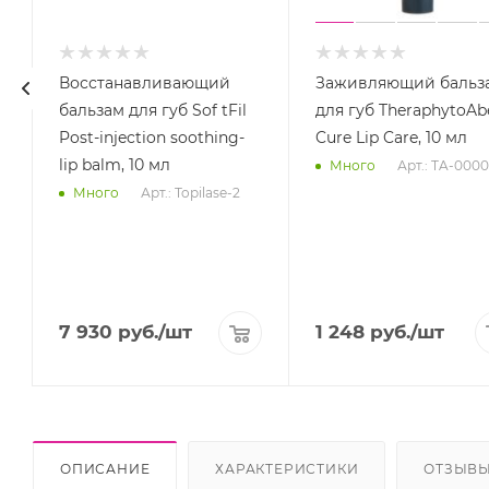
Восстанавливающий
Заживляющий бальз
бальзам для губ Sof tFil
для губ TheraphytoAb
Post-injection soothing-
Cure Lip Care, 10 мл
lip balm, 10 мл
Арт.: TA-0000
Много
Арт.: Topilase-2
Много
7 930
руб.
/шт
1 248
руб.
/шт
ОПИСАНИЕ
ХАРАКТЕРИСТИКИ
ОТЗЫВ