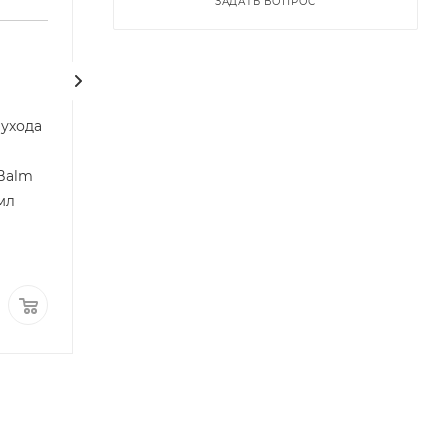
ЗАДАТЬ ВОПРОС
Бальзам для губ с
экстрактом плаценты
 ухода
SPF15 UTP SoRE Pla Lip, 4
гр
 Balm
Арт.: SR11216
Много
 мл
3 150
руб.
/шт