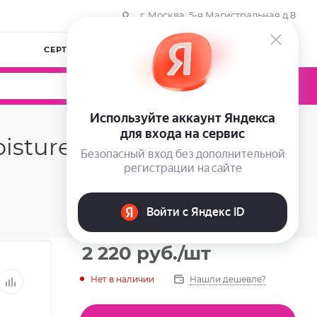
г. Москва, 5-я Магистральная д.8
СЕРТИФИКАТЫ
КОМПАНИЯ
ВОЙТИ
0
0
0
ture Lip Serum, 10 гр
2 220
руб.
/шт
Нет в наличии
Нашли дешевле?