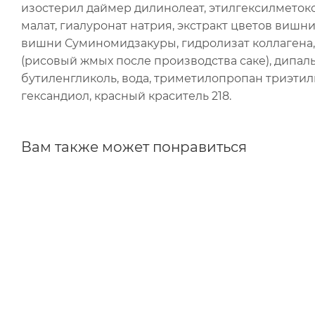
изостерил даймер дилинолеат, этилгексилметок
малат, гиалуронат натрия, экстракт цветов вишни
вишни Суминомидзакуры, гидролизат коллагена, 
(рисовый жмых после производства саке), дипал
бутиленгликоль, вода, триметилопропан триэтилге
гександиол, красный краситель 218.
Вам также может понравиться