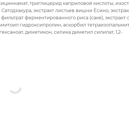
сициннамат, триглицерид каприловой кислоты, изос
 Сатодзакура, экстракт листьев вишни Ёсино, экстра
фильтрат ферментированного риса (саке), экстракт с
ьмитоил гидроксипролин, аскорбил тетраизопальмит
ксаноат, диметикон, силика диметил силилат, 1,2-