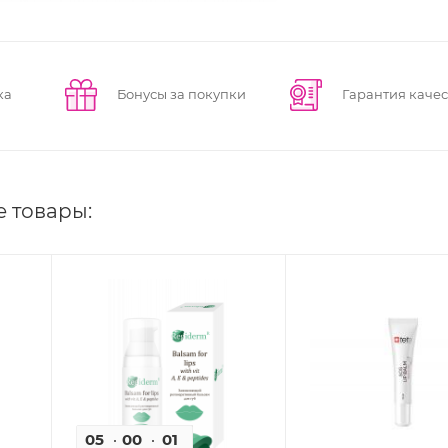
ка
Бонусы за покупки
Гарантия качес
е товары:
05
00
01
08