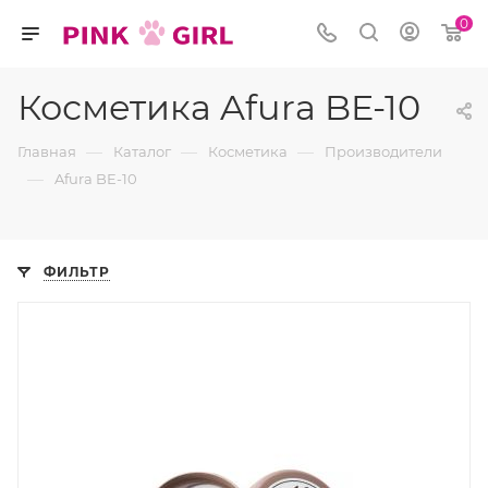
0
Косметика Afura BE-10
—
—
—
Главная
Каталог
Косметика
Производители
—
Afura BE-10
ФИЛЬТР