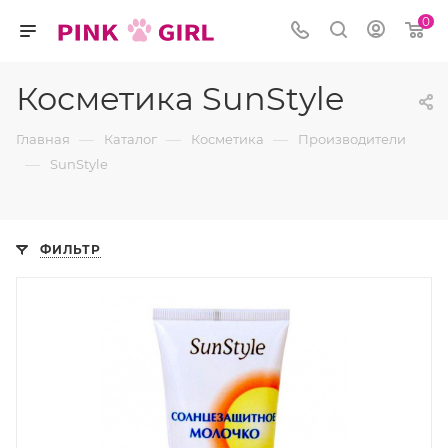
0
Косметика SunStyle
—
—
—
Главная
Каталог
Косметика
Производители
—
SunStyle
ФИЛЬТР