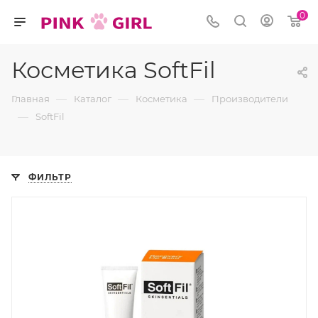
0
Косметика SoftFil
—
—
—
Главная
Каталог
Косметика
Производители
—
SoftFil
ФИЛЬТР