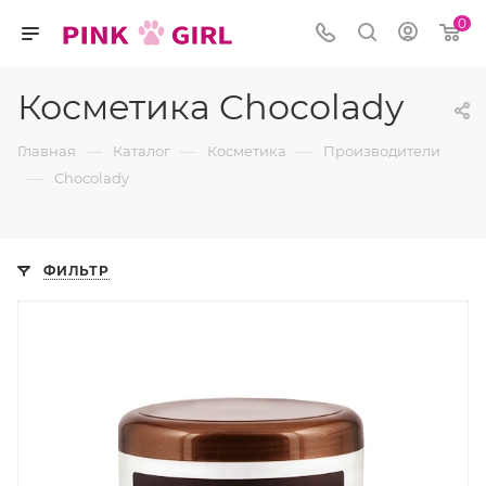
0
Косметика Chocolady
—
—
—
Главная
Каталог
Косметика
Производители
—
Chocolady
ФИЛЬТР