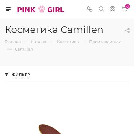
0
Косметика Camillen
—
—
—
Главная
Каталог
Косметика
Производители
—
Camillen
ФИЛЬТР