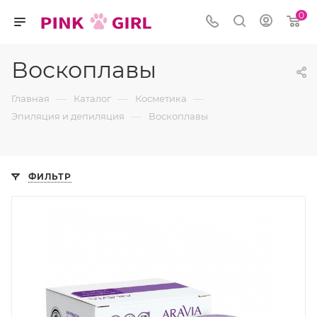
0
Воскоплавы
—
—
—
Главная
Каталог
Косметика
—
Эпиляция и депиляция
Воскоплавы
ФИЛЬТР