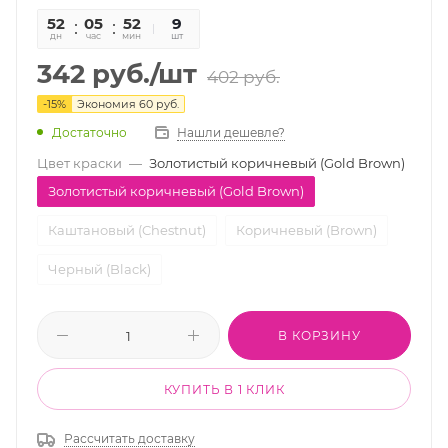
52
05
52
07
9
дн
час
мин
сек
шт
342
руб.
/шт
402
руб.
-
15
%
Экономия
60
руб.
Достаточно
Нашли дешевле?
Цвет краски
—
Золотистый коричневый (Gold Brown)
Золотистый коричневый (Gold Brown)
Каштановый (Chestnut)
Коричневый (Brown)
Черный (Black)
В КОРЗИНУ
КУПИТЬ В 1 КЛИК
Рассчитать доставку