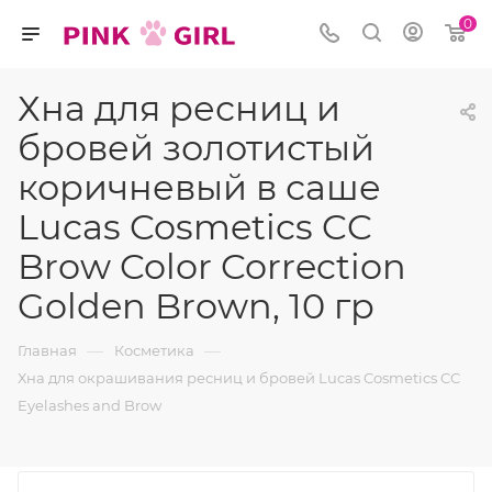
0
Хна для ресниц и
бровей золотистый
коричневый в саше
Lucas Cosmetics CC
Brow Color Correction
Golden Brown, 10 гр
—
—
Главная
Косметика
Хна для окрашивания ресниц и бровей Lucas Cosmetics CC
Eyelashes and Brow