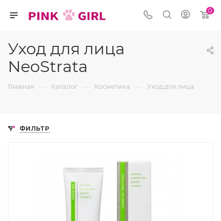
0
Уход для лица
NeoStrata
—
—
—
Главная
Каталог
Косметика
Уход для лица
ФИЛЬТР