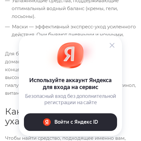
Увлажняющие средства, поддерживающие
оптимальный водный баланс (кремы, гели,
лосьоны).
Маски — эффективный экспресс-уход усиленного
действия. Они бывают дневными и ночными.
Для более активного воздействия на кожу в
домашнем уходе используются сыворотки,
концентраты. Они содержат такие
высокоэффективные компоненты, как
гиалуроновая кислота, экстракты растений, ретинол,
витамины и многое другое.
Как подобрать
ухаживающую косметику
Чтобы найти средство, подходящее именно вам,