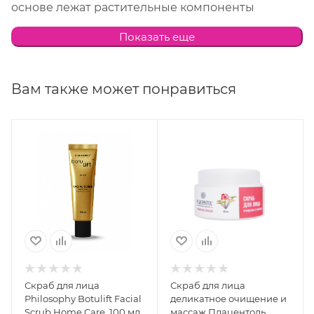
основе лежат растительные компоненты
швейцарских растений и последние научные
Показать еще
разработки в косметологии. Эффективность
клинически доказана и подтверждена
дерматологами.
Вам также может понравиться
Способ применения:
Рекомендуется
применять перед маской или ночным уходом
для усиления эффективности благодаря более
глубокому проникновению активных
ингредиентов, один – два раза в неделю.
Наносится массажными движениями на лицо,
кроме области вокруг глаз и губ. Смывается
теплой водой. Для усиления эффекта наносить
на сухую кожу лица, для более мягкого пилинга –
Скраб для лица
Скраб для лица
на влажную. Не наносить на раздраженную или
Philosophy Botulift Facial
деликатное очищение и
поврежденную кожу. Подходит для всех типов
Scrub Home Care, 100 мл
массаж Плацентоль