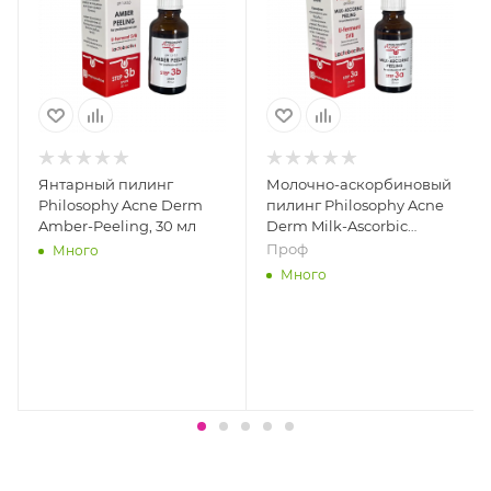
Янтарный пилинг
Молочно-аскорбиновый
Philosophy Acne Derm
пилинг Philosophy Acne
Amber-Peeling, 30 мл
Derm Milk-Ascorbic
Peeling, 30 мл
Проф
Много
Много