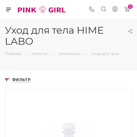
0
Уход для тела HIME
LABO
—
—
—
Главная
Каталог
Косметика
Уход для тела
ФИЛЬТР