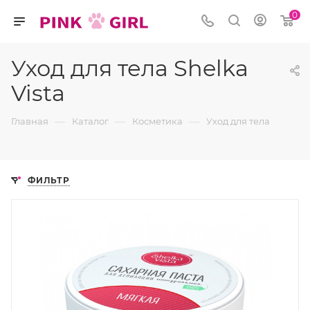
0
Уход для тела Shelka
Vista
—
—
—
Главная
Каталог
Косметика
Уход для тела
ФИЛЬТР