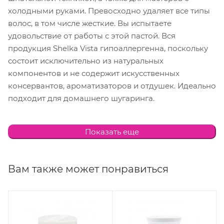
холодными руками. Превосходно удаляет все типы
волос, в том числе жесткие. Вы испытаете
удовольствие от работы с этой пастой. Вся
продукция Shelka Vista гипоаллергенна, поскольку
состоит исключительно из натуральных
компонентов и не содержит искусственных
консервантов, ароматизаторов и отдушек. Идеально
подходит для домашнего шугаринга.
Основные преимущества сахарной пасты Shelka
Показать еще
Vista:
Паста не требует разогрева в микроволновой
Вам также может понравиться
печи;
Ваши клиенты будут в восторге от процедуры, а
вы испытаете удовольствие от работы этой
пастой;