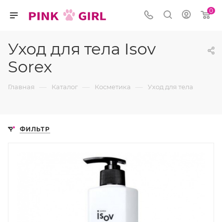
0
Уход для тела Isov
Sorex
—
—
—
Главная
Каталог
Косметика
Уход для тела
ФИЛЬТР