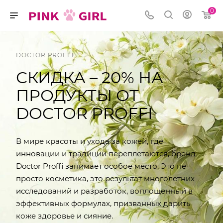
0
DOCTOR PROFFI
СКИДКА – 20% НА
ПРОДУКТЫ ОТ
DOCTOR PROFFI
В мире красоты и ухода за кожей, где
инновации и традиции переплетаются, бренд
Doctor Proffi занимает особое место. Это не
просто косметика, это результат многолетних
исследований и разработок, воплощенный в
эффективных формулах, призванных дарить
коже здоровье и сияние.