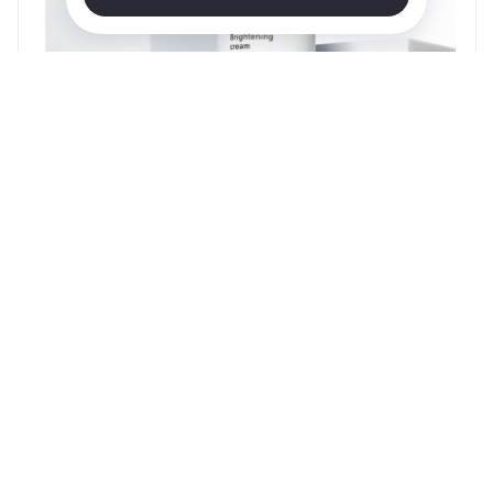
Осветляющий крем от пигментации DoctorProffi
Brightening Cream
Много
от
1 717 руб.
-
37
%
ПОДРОБНЕЕ