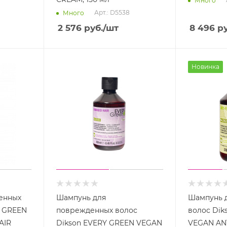
Много
Арт.: D5538
Много
2 576
руб.
/шт
8 496
ру
Новинка
енных
Шампунь для
Шампунь 
Y GREEN
поврежденных волос
волос Dik
AIR
Dikson EVERY GREEN VEGAN
VEGAN ANT