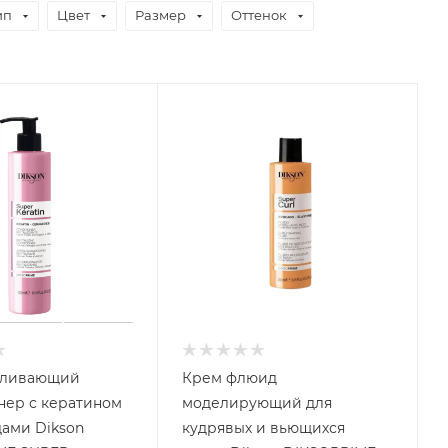
ип
Цвет
Размер
Оттенок
вливающий
Крем флюид
ратином
моделирующий для
ами Dikson
кудрявых и вьющихся