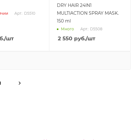
DRY HAIR 24IN1
MULTIACTION SPRAY MASK.
Арт.: D5510
ичии
150 ml
Арт.: D5508
Много
б.
/шт
2 550
руб.
/шт
1