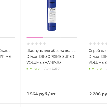
объема
Шампунь для объема волос
Спрей для
OPRIME
Dikson DIKSOPRIME SUPER
Dikson D
VOLUME SHAMPOO
VOLUME SP
Арт.: D2301
Много
Много
1 564
руб.
/шт
2 286
ру