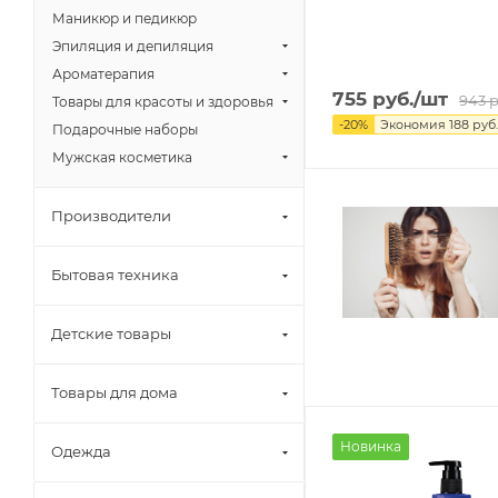
Маникюр и педикюр
Эпиляция и депиляция
Ароматерапия
755
руб.
/шт
943
р
Товары для красоты и здоровья
-
20
%
Экономия
188
руб.
Подарочные наборы
Мужская косметика
Производители
Бытовая техника
Детские товары
Товары для дома
Новинка
Одежда