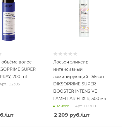
 объёма волос
Лосьон эликсир
IKSOPRIME SUPER
интенсивный
RAY, 200 ml
ламинирующий Dikson
DIKSOPRIME SUPER
Арт.: D2305
BOOSTER INTENSIVE
LAMELLAR ELIXIR, 300 мл
Арт.: D2300
Много
б.
/шт
2 209
руб.
/шт