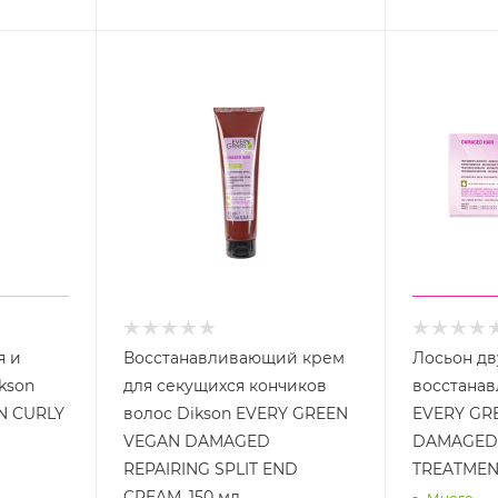
я и
Восстанавливающий крем
Лосьон д
kson
для секущихся кончиков
восстана
N CURLY
волос Dikson EVERY GREEN
EVERY GR
VEGAN DAMAGED
DAMAGED 
REPAIRING SPLIT END
TREATMENT
CREAM, 150 мл