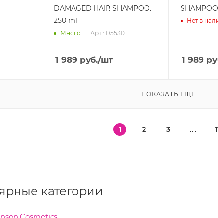
DAMAGED HAIR SHAMPOO.
SHAMPOO
250 ml
Нет в нал
Арт.: D5530
Много
1 989
руб.
/шт
1 989
ру
ПОКАЗАТЬ ЕЩЕ
1
2
3
1
ярные категории
nson Cosmetics