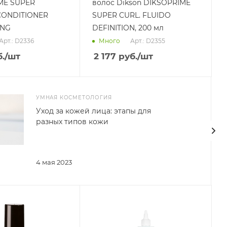
ME SUPER
волос Dikson DIKSOPRIME
CONDITIONER
SUPER CURL. FLUIDO
ING
DEFINITION, 200 мл
Арт.: D2336
Арт.: D2355
Много
.
/шт
2 177
руб.
/шт
УМНАЯ КОСМЕТОЛОГИЯ
Уход за кожей лица: этапы для
разных типов кожи
4 мая 2023