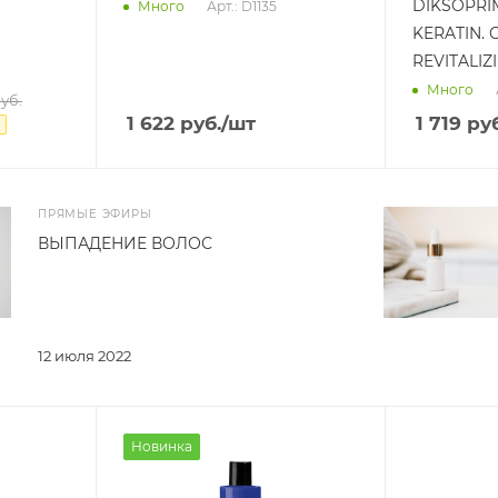
DIKSOPRI
Арт.: D1135
Много
KERATIN. 
REVITALIZ
Много
уб.
1 622
руб.
/шт
1 719
руб
ПРЯМЫЕ ЭФИРЫ
ВЫПАДЕНИЕ ВОЛОС
12 июля 2022
Новинка