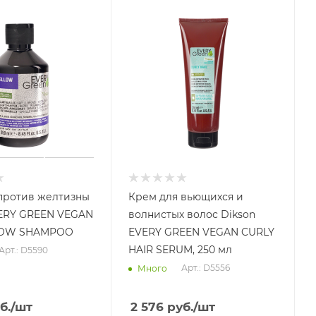
против желтизны
Крем для вьющихся и
VERY GREEN VEGAN
волнистых волос Dikson
LOW SHAMPOO
EVERY GREEN VEGAN CURLY
HAIR SERUM, 250 мл
Арт.: D5590
Арт.: D5556
Много
б.
/шт
2 576
руб.
/шт