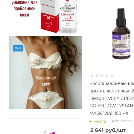
Восстанавливающая
против желтизны 12
Dikson EVERY GREE
NO YELLOW INSTANT
MASK 12in1, 150 мл
Арт.: D5596
Много
2 641
руб.
/шт