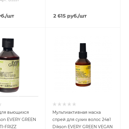
б.
/шт
2 615
руб.
/шт
для вьющихся
Мультиактивная маска
son EVERY GREEN
спрей для сухих волос 24в1
I-FRIZZ
Dikson EVERY GREEN VEGAN