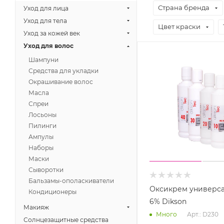
Страна бренда
Уход для лица
Уход для тела
Цвет краски
Уход за кожей век
Уход для волос
Шампуни
Средства для укладки
Окрашивание волос
Масла
Спреи
Лосьоны
Пилинги
Ампулы
Наборы
Маски
Сыворотки
Бальзамы-ополаскиватели
Оксикрем универс
Кондиционеры
6% Dikson
Макияж
Арт.: D230
Много
Солнцезащитные средства