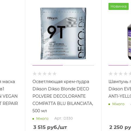
Новинка
 маска
Осветляющая крем-пудра
Шампунь 
в1
Dikson Dikso Blonde DECO
Dikson E
N VEGAN
POLVERE DECOLORANTE
ANTI-YEL
 REPAIR
COMPATTA BLU BILANCIATA,
Много
500 мл
Арт.: D330
Много
3 515
руб.
/шт
2 250
ру