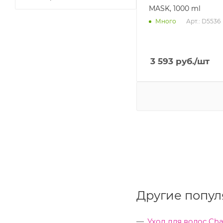
MASK, 1000 ml
Арт.: D5536
Много
3 593
руб.
/шт
Другие попул
Уход для волос Cha