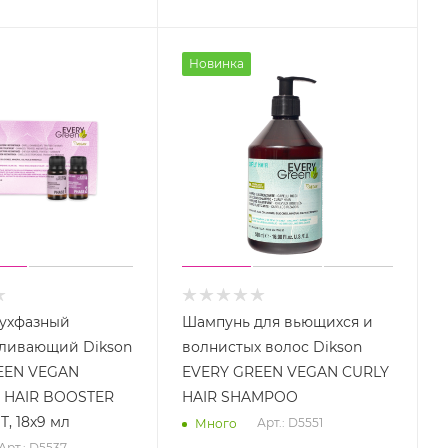
Новинка
вухфазный
Шампунь для вьющихся и
вливающий Dikson
волнистых волос Dikson
EEN VEGAN
EVERY GREEN VEGAN CURLY
HAIR BOOSTER
HAIR SHAMPOO
, 18х9 мл
Арт.: D5551
Много
Арт.: D5537