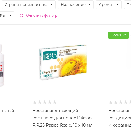
Страна производства
Назначение
Аромат
Т
Тон
Очистить фильтр
Новинка
альный
Восстанавливающий
Восстана
комплекс для волос Dikson
кондиционер с ке
P.R.25 Pappa Reale, 10 х 10 мл
и керамид