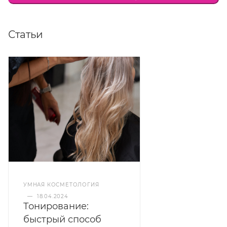
Способ применения:
смешивается 1:2 с
тонирующей эмульсией (активатором цвета)
Статьи
Developer, наносится на вымытые шампунем
сухие/влажные волосы, время выдержки до 15
мин.
Состав:
гидролизованный кератин, коллаген,
протеины шелка.
УМНАЯ КОСМЕТОЛОГИЯ
—
18.04.2024
Тонирование:
быстрый способ