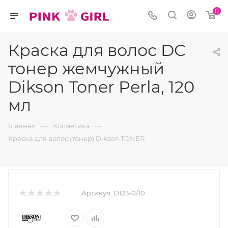
0
Краска для волос DC
тонер жемчужный
Dikson Toner Perla, 120
мл
—
—
Главная
Косметика
Краска для волос (тонер) Dikson TONER
Артикул:
D123-0/10