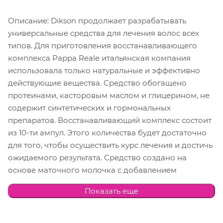
Описание: Dikson продолжает разрабатывать
универсальные средства для лечения волос всех
типов. Для приготовления восстанавливающего
комплекса Рappa Reale итальянская компания
использовала только натуральные и эффективно
действующие вещества. Средство обогащено
протеинами, касторовым маслом и глицерином, не
содержит синтетических и гормональных
препаратов. Восстанавливающий комплекс состоит
из 10-ти ампул. Этого количества будет достаточно
для того, чтобы осуществить курс лечения и достичь
ожидаемого результата. Средство создано на
основе маточного молочка с добавлением
камфары. Идеальный тандем двух компонентов
Показать еще
позволяет витаминизировать верхние слои кожи
головы и предотвратить шелушение. Вещества
позволяют усилить микроциркуляцию в капиллярах