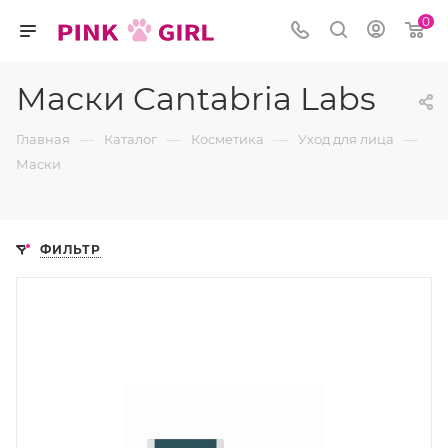
0
Маски Cantabria Labs
—
—
—
—
Главная
Каталог
Косметика
Уход для лица
Маски
ФИЛЬТР