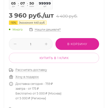
05
07
50
49
99999
дн
час
мин
сек
шт
3 960
руб.
/шт
4 400
руб.
-
10
%
Экономия
440
руб.
Много
Нашли дешевле?
В КОРЗИНУ
КУПИТЬ В 1 КЛИК
Рассчитать доставку
Хочу в подарок
Доставка сегодня - 759 ₽
завтра - от 175 ₽
Бесплатно от 5 000 ₽ (Москва)
от 5 000 ₽ (Регионы)