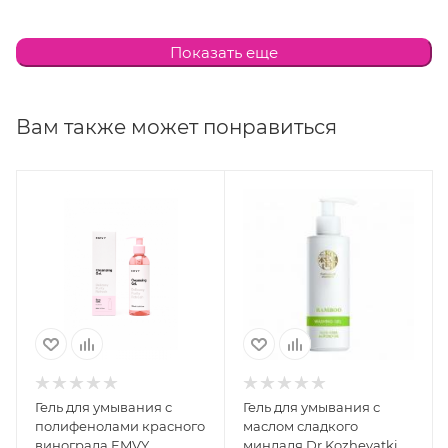
Способ применения:
Нанести на кожу лица
Показать еще
легкими массирующими движениями, избегая
области вокруг глаз. Вспенить, промассировать 1-2
минуты и тщательно смыть водой.
Вам также может понравиться
Состав:
Water, Succinic acid, Salicylic acid, Propanediol,
Magnesium Laureth Sulfate, Disodium Laureth
Sulfosuccinate, Cocamidopropyl betaine, Cocamide
DEA, Urea, Linoleamidopropyl PG-dimonium chloride
phosphate, Phenoxyethanol, Lactobacillus/Soymilk
Ferment Filtrate, Lactobacillus/Rye Flour Ferment,
Bacillus/Soybean Ferment Extract, Propanediol,
Glycerine, PEG-150 Pentaerythrityl Tetrastearate, PPG-2
Hydroxyethyl Cocamide, Salicylic acid, Fragnance, PEG-
7 Glyceryl Cocoate, Citric Acid, Ethylhexylglycerin,
Гель для умывания с
Гель для умывания с
Polyquaternium-10, Tetrasodium EDTA
полифенолами красного
маслом сладкого
винограда EMVY
миндаля Dr.Kozhevatkin