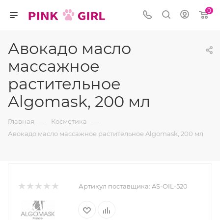
0
Авокадо масло
массажное
растительное
Algomask, 200 мл
—
—
Главная
Косметика
Авокадо масло массажное растительное Algomask, 200 мл
Артикул поставщика:
AS-OIL-520