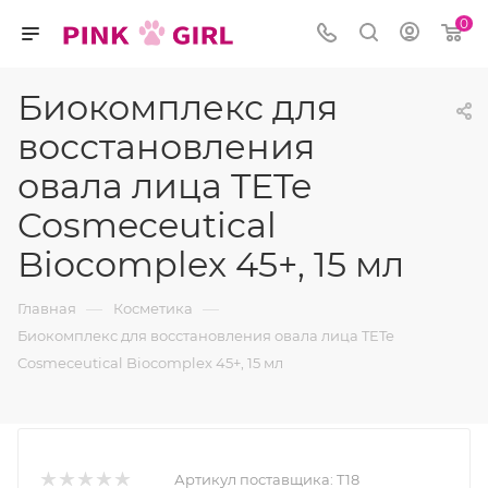
0
Биокомплекс для
восстановления
овала лица TETe
Cosmeceutical
Biocomplex 45+, 15 мл
—
—
Главная
Косметика
Биокомплекс для восстановления овала лица TETe
Cosmeceutical Biocomplex 45+, 15 мл
Артикул поставщика:
T18