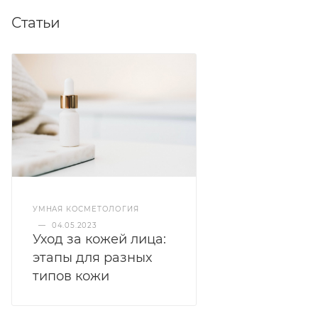
Состав:
water, sodium hyaluronate, palmitoyl
Статьи
oligopeptide, palmitoyl tetrapeptide-7, palmitoyl
dipeptide-5 diaminobutyroyl hydroxytheonine,
hydrolyzed rice protein, hydrolyzed soy flour, algae
extract, 2-methyl-4-isothiazolin-3-one.
УМНАЯ КОСМЕТОЛОГИЯ
—
04.05.2023
Уход за кожей лица:
этапы для разных
типов кожи