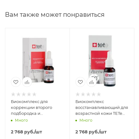
Вам также может понравиться
Биокомплекс для
Биокомплекс
коррекции второго
восстанавливающий для
подбородка и
возрастной кожи TETe
уменьшения объема
Cosmeceutical
Много
Много
жировых отложений
Biocomplex 50+, 15 мл
TETe Cosmeceutical
2 768
руб.
/шт
2 768
руб.
/шт
Biocomplex Remodeling,