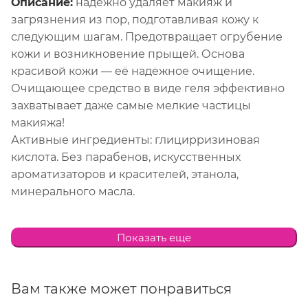
Описание:
надёжно удаляет макияж и
загрязнения из пор, подготавливая кожу к
следующим шагам. Предотвращает огрубение
кожи и возникновение прыщей. Основа
красивой кожи — её надежное очищение.
Очищающее средство в виде геля эффективно
захватывает даже самые мелкие частицы
макияжа!
Активные ингредиенты: глицирризиновая
кислота. Без парабенов, искусственных
ароматизаторов и красителей, этанола,
минерального масла.
Способ применения:
выдавите необходимое
Показать еще
количество средства на сухую ладонь,
распределите по всему лицу, слегка
помассируйте, чтобы гель смешался с
Вам также может понравиться
макияжем. Когда кончики пальцев начнут легко