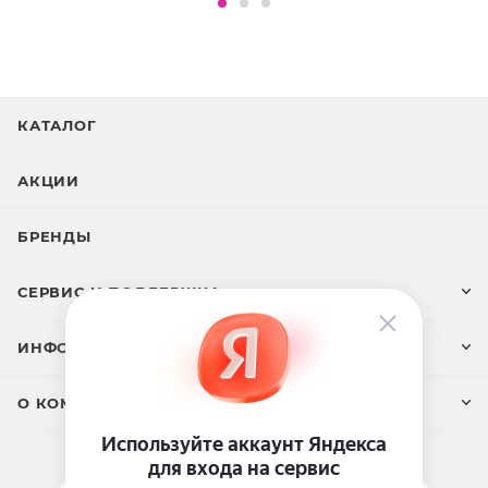
экстракт лабазника многопарного, соевое масло,
1,3-бутиленгликоль, каприлил гликоль.
КАТАЛОГ
АКЦИИ
БРЕНДЫ
СЕРВИС И ПОДДЕРЖКА
ИНФОРМАЦИЯ
О КОМПАНИИ