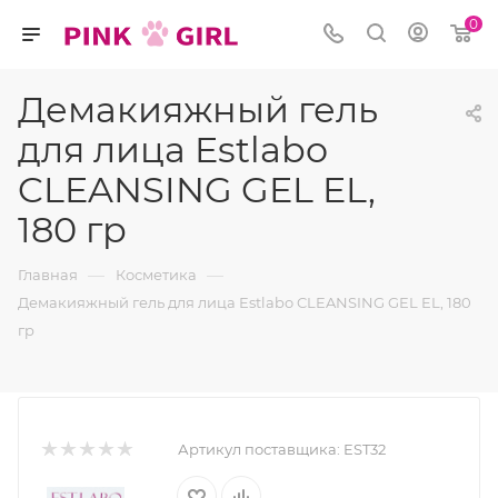
0
Демакияжный гель
для лица Estlabo
CLEANSING GEL EL,
180 гр
—
—
Главная
Косметика
Демакияжный гель для лица Estlabo CLEANSING GEL EL, 180
гр
Артикул поставщика:
EST32