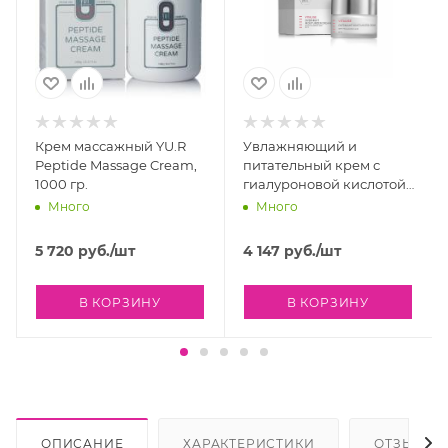
Крем массажный YU.R
Увлажняющий и
Peptide Massage Cream,
питательный крем с
1000 гр.
гиалуроновой кислотой
Holy Land Vitalise
Много
Много
Overnight Moisturizer
Cream, 50 мл
5 720
руб.
/шт
4 147
руб.
/шт
В КОРЗИНУ
В КОРЗИНУ
ОПИСАНИЕ
ХАРАКТЕРИСТИКИ
ОТЗЫВЫ