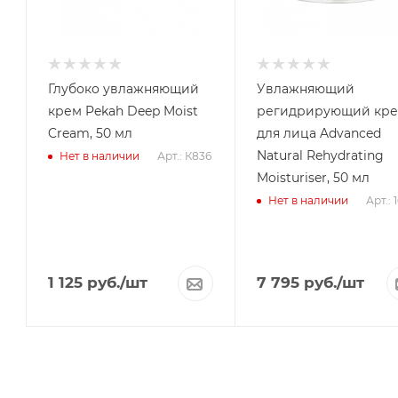
Глубоко увлажняющий
Увлажняющий
крем Pekah Deep Moist
регидрирующий кр
Cream, 50 мл
для лица Advanced
Natural Rehydrating
Арт.: К836
Нет в наличии
Moisturiser, 50 мл
Арт.: 
Нет в наличии
1 125
руб.
/шт
7 795
руб.
/шт