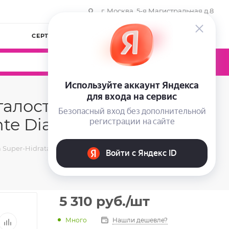
г. Москва, 5-я Магистральная д.8
СЕРТИФИКАТЫ
КОМПАНИЯ
ВОЙТИ
0
0
0
ость Keenwell Jalea
te Dia, 50 мл
per-Hidratante Desfatigante Dia, 50 мл
5 310
руб.
/шт
Много
Нашли дешевле?