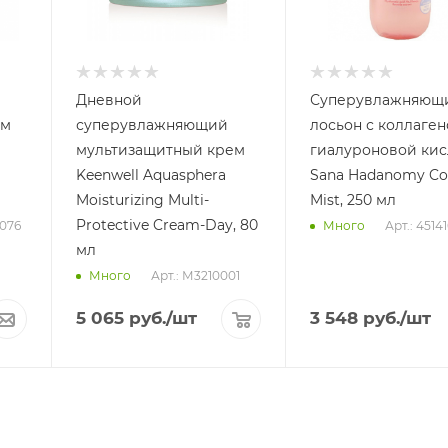
Дневной
Суперувлажняющ
ем
суперувлажняющий
лосьон с коллаген
мультизащитный крем
гиалуроновой ки
Keenwell Aquasphera
Sana Hadanomy Co
Moisturizing Multi-
Mist, 250 мл
Protective Cream-Day, 80
1076
Арт.: 4514
Много
мл
Арт.: М3210001
Много
5 065
руб.
/шт
3 548
руб.
/шт