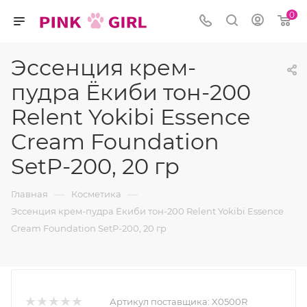
0
Эссенция крем-
пудра Ёкиби тон-200
Relent Yokibi Essence
Cream Foundation
SetP-200, 20 гр
—
—
Главная
Косметика
Эссенция крем-пудра Ёкиби тон-200 Relent Yokibi Essence
Cream Foundation SetP-200, 20 гр
Артикул поставщика:
X0500R