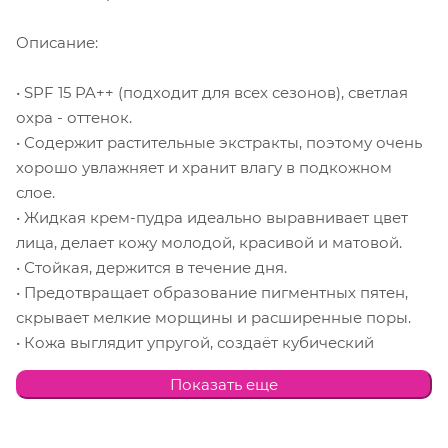
Описание:
• SPF 15 PA++ (подходит для всех сезонов), светлая
охра - оттенок.
• Содержит растительные экстракты, поэтому очень
хорошо увлажняет и хранит влагу в подкожном
слое.
• Жидкая крем-пудра идеально выравнивает цвет
лица, делает кожу молодой, красивой и матовой.
• Стойкая, держится в течение дня.
• Предотвращает образование пигментных пятен,
скрывает мелкие морщины и расширенные поры.
• Кожа выглядит упругой, создаёт кубический
эффект.С какого бы угла зрения ни посмотрели на
Показать еще
ваше лицо, пудра слегка меняет оттенок. В
результате щеки, нос и лоб выглядят более
светлыми, а овал лица находится немного в тени,