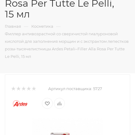
Rosa Per Tutte Le Pelli,
15 мл
—
—
Главная
Косметика
Филлер антивозрастной со сверхчистой гиалуроновой
кислотой для заполнения морщин и с экстрактом лепестков
розы-тысячелистницы Ardes Petali–Filler Alla Rosa Per Tutte
Le Pelli, 15 мл
Артикул поставщика:
5727