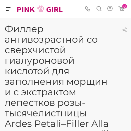
0
Филлер
антивозрастной со
сверхчистой
гиалуроновой
кислотой для
заполнения морщин
и с экстрактом
лепестков розы-
тысячелистницы
Ardes Petali–Filler Alla